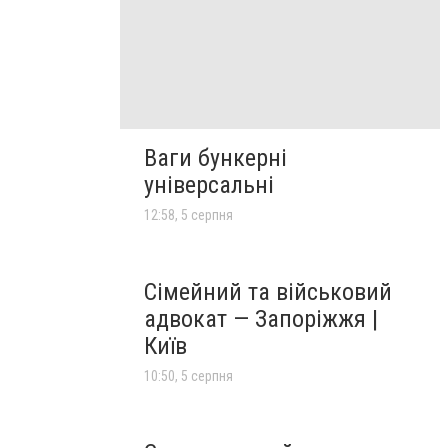
Ваги бункерні
універсальні
12:58, 5 серпня
Сімейний та військовий
адвокат — Запоріжжя |
Київ
10:50, 5 серпня