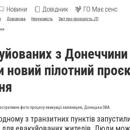
Новини
Довідник
ГО Має сенс
я
Довідкова
Нерухомість
Звіт про прозорість JTI
ння
уйованих з Донеччини
и новий пілотний проє
ня
юстративне фото процесу евакуації залізницею, Донецька ОВА
одному з транзитних пунктів запустил
т для евакуйованих жителів. Люди мож