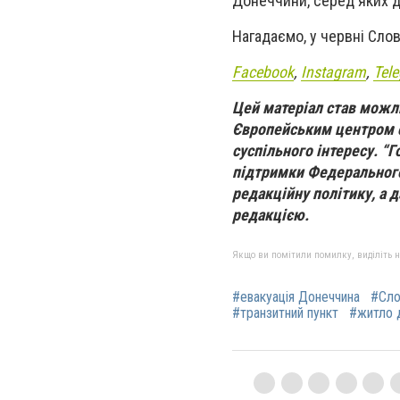
Донеччини, серед яких д
Нагадаємо, у червні Сло
Facebook
,
Instagram
,
Tel
Цей матеріал став можл
Європейським центром с
суспільного інтересу. “Г
підтримки Федерального
редакційну політику, а 
редакцією.
Якщо ви помітили помилку, виділіть нео
#евакуація Донеччина
#Сло
#транзитний пункт
#житло 