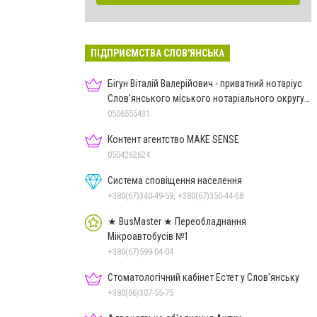
ПІДПРИЄМСТВА СЛОВ'ЯНСЬКА
Бігун Віталій Валерійович - приватний нотаріус
Слов'янського міського нотаріального округу
Дон.обл.
0506555431
Контент агентство MAKE SENSE
0504262624
Система сповіщення населення
+380(67)340-49-59, +380(67)350-44-68
★ BusMaster ★ Переобладнання
Мікроавтобусів №1
+380(67)599-04-04
Стоматологічний кабінет Естет у Слов'янську
+380(66)307-55-75