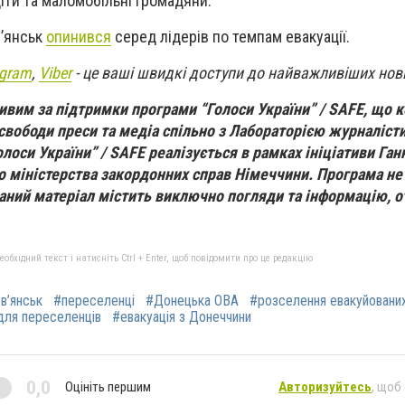
іти та маломобільні громадяни.
в’янськ
опинився
серед лідерів по темпам евакуації.
egram
,
Viber
- це ваші швидкі доступи до найважливіших нов
ивим за підтримки програми “Голоси України” / SAFE, що 
вободи преси та медіа спільно з Лабораторією журналіст
олоси України” / SAFE реалізується в рамках ініціативи Ган
 міністерства закордонних справ Німеччини. Програма не
даний матеріал містить виключно погляди та інформацію, 
бхідний текст і натисніть Ctrl + Enter, щоб повідомити про це редакцію
в’янськ
#переселенці
#Донецька ОВА
#розселення евакуйовани
для переселенців
#евакуація з Донеччини
0,0
Оцініть першим
Авторизуйтесь
, щоб