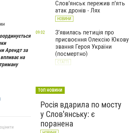
Слов'янськ пережив п'ять
атак дронів - Лях
НОВИНИ
ин
З’явилась петиція про
09:02
координується
присвоєння Олексію Юкову
ики
звання Героя України
ни Арендт за
(посмертно)
 впливає на
СТАТТІ
отриману
За день Слов'янськ
20:23
Вчора
пережив 11 атак дронів: 62-
річний чоловік у реанімації
ТОП НОВИНИ
х
НОВИНИ
Росія вдарила по мосту
у Слов'янську: є
поранена
 оцінити
НОВИНИ