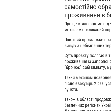
самостійно обр
проживання в б
Про це стало відомо під 
механізм покликаний сп
Пілотний проєкт вже пра
виїзду з небезпечних тер
Суть проєкту полягає в 
проживання із запропоно
"бронює" собі кімнату, а
Такий механізм дозволя
після евакуації. У разі у
пункти.
Також в області продовж
безпечних регіонах Укра