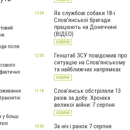
Як службові собаки 18-ї
13:34
Слов'янської бригади
працюють на Донеччині
 Новий
(ВІДЕО)
ни.
НОВИНИ
юди після
Генштаб ЗСУ повідомив про
12:00
ситуацію на Слов’янському
асового
та найближчих напрямках
 фактично
НОВИНИ
Слов’янськ обстріляли 13
роживання
11:18
разів за добу. Хроніка
 транзитні
великої війни: 7 серпня
НОВИНИ
 у більш
телі
За ніч і ранок 7 серпня
10:00