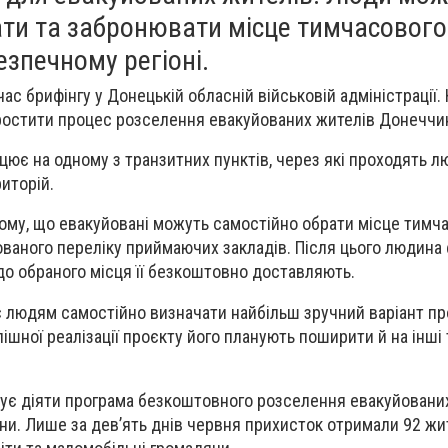
ати та забронювати місце тимчасового
езпечному регіоні.
час брифінгу у Донецькій обласній військовій адміністрації.
ростити процес розселення евакуйованих жителів Донеччи
цює на одному з транзитних пунктів, через які проходять л
иторій.
тому, що евакуйовані можуть самостійно обрати місце тимч
ваного переліку приймаючих закладів. Після цього людина
 до обраного місця її безкоштовно доставляють.
є людям самостійно визначати найбільш зручний варіант п
спішної реалізації проєкту його планують поширити й на інші
ує діяти програма безкоштовного розселення евакуйованих
їни. Лише за дев’ять днів червня прихисток отримали 92 жи