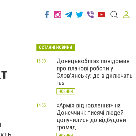
ОСТАННІ НОВИНИ
Донецькоблгаз повідомив
15:30
про планові роботи у
кт
Слов’янську: де відключать
газ
НОВИНИ
«Армія відновлення» на
14:55
Донеччині: тисячі людей
долучилися до відбудови
и
громад
уть
НОВИНИ