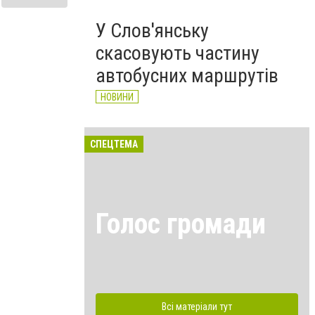
У Слов'янську
скасовують частину
автобусних маршрутів
НОВИНИ
СПЕЦТЕМА
Голос громади
Всі матеріали тут