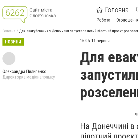
Головна
Робота
Оголошенн
Головна
Для евакуйованих з Донеччини запустили новий пілотний проєкт розселе
16:05, 11 червня
НОВИНИ
Для евак
запустил
Олександра Пилипенко
Директорка медіанапрямку
розселен
Іл
На Донеччині в 
пілотний проєк