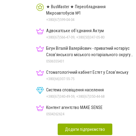
★ BusMaster ★ Переобладнання
Мікроавтобусів №1
+380(67)599-04-04
Адвокатське об'єднання Актум
+380(67)566-47-09, +380(50)347-05-80
Бігун Віталій Валерійович - приватний нотаріус
Слов'янського міського нотаріального округу
Дон.обл.
0506555431
Стоматологічний кабінет Естет у Слов'янську
+380(66)307-55-75
Система сповіщення населення
+380(67)340-49-59, +380(67)350-44-68
Контент агентство MAKE SENSE
0504262624
Додати підприємство