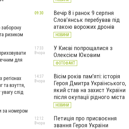
Вечір 8 і ранок 9 серпня
09:30
Слов’янськ перебував під
атакою ворожих дронів
 заборону
та ризиком
НОВИНИ
У Києві попрощалися з
17:33
 приховувати
Вчора
Олексієм Юковим
печним для
ФОТОФАКТ
Вісім років пам'яті: історія
14:37
х регіонах
Вчора
Героя Дмитра Українського,
 та взуття,
який став на захист України
 увагу слід
після окупації рідного міста
НОВИНИ
и за номером
Петиція про присвоєння
12:12
Вчора
звання Героя України