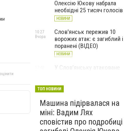
Олексію Юкову набрала
необхідні 25 тисяч голосів
ин
НОВИНИ
Слов'янськ пережив 10
10:27
Вчора
ворожих атак: є загиблий і
поранені (ВІДЕО)
НОВИНИ
У Слов’янську атаковане
17:40
7 серпня
 оцінити
перехрестя, п'ятеро
поранених
ТОП НОВИНИ
НОВИНИ
Машина підірвалася на
міні: Вадим Лях
сповістив про подробиці