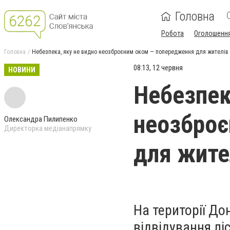
Головна
Робота
Оголошенн
Головна
Небезпека, яку не видно неозброєним оком — попередження для жителів
08:13, 12 червня
НОВИНИ
Небезпек
неозброє
Олександра Пилипенко
Директорка медіанапрямку
для жите
На території До
відвідування лі