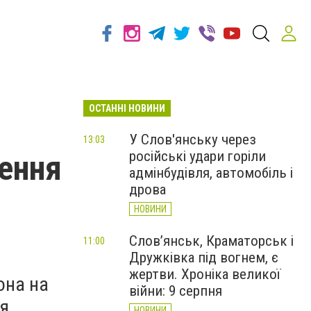
ОСТАННІ НОВИНИ
У Слов'янську через
13:03
російські удари горіли
ення
адмінбудівля, автомобіль і
дрова
НОВИНИ
Слов’янськ, Краматорськ і
11:00
Дружківка під вогнем, є
жертви. Хроніка великої
она на
війни: 9 серпня
ня
НОВИНИ