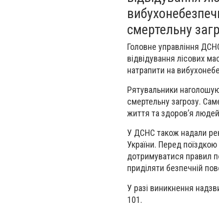
вибухонебезпечн
смертельну загр
Головне управління ДСНС
відвідування лісових ма
натрапити на вибухонебе
Рятувальники наголошуют
смертельну загрозу. Са
життя та здоров’я людей
У ДСНС також надали рек
України. Перед поїздкою
дотримуватися правил по
приділяти безпечній пов
У разі виникнення надзв
101.