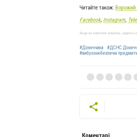
Читайте також:
Ворожий 
Facebook
,
Instagram
,
Tel
Якщо ви помітили помилку, виділіть нео
#Донеччина
#ДСНС Донечч
#вибухонебезпечні предмет
Коментарі