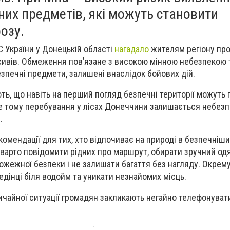
их предметів, які можуть становити
озу.
 України у Донецькій області
нагадало
жителям регіону про
сивів. Обмеження пов’язане з високою мінною небезпекою 
зпечні предмети, залишені внаслідок бойових дій.
ь, що навіть на перший погляд безпечні території можуть
ме тому перебування у лісах Донеччини залишається небез
.
омендації для тих, хто відпочиває на природі в безпечніши
 варто повідомити рідних про маршрут, обирати зручний одяг
жежної безпеки і не залишати багаття без нагляду. Окрему
едінці біля водойм та уникати незнайомих місць.
ичайної ситуації громадян закликають негайно телефонуват