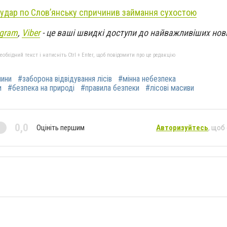
удар по Слов’янську спричинив займання сухостою
egram
,
Viber
- це ваші швидкі доступи до найважливіших нов
бхідний текст і натисніть Ctrl + Enter, щоб повідомити про це редакцію
ини
#заборона відвідування лісів
#мінна небезпека
и
#безпека на природі
#правила безпеки
#лісові масиви
0,0
Оцініть першим
Авторизуйтесь
, щоб