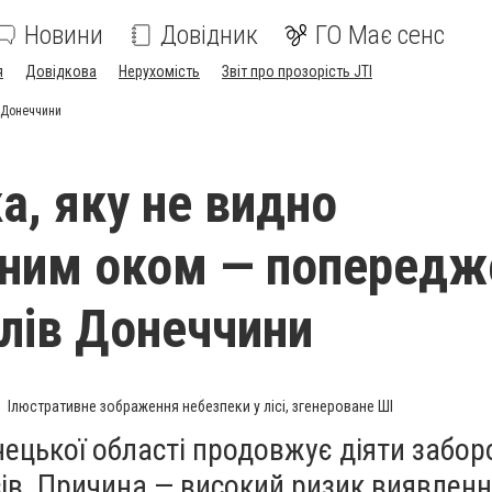
Новини
Довідник
ГО Має сенс
я
Довідкова
Нерухомість
Звіт про прозорість JTI
 Донеччини
а, яку не видно
ним оком — попередж
лів Донеччини
Ілюстративне зображення небезпеки у лісі, згенероване ШІ
нецької області продовжує діяти забор
сів. Причина — високий ризик виявлен