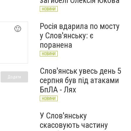
загибелі Олексія Юкова
НОВИНИ
Росія вдарила по мосту
🙂
у Слов'янську: є
поранена
НОВИНИ
Слов'янськ увесь день 5
Додати
серпня був під атаками
БпЛА - Лях
НОВИНИ
У Слов'янську
скасовують частину