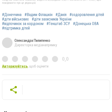
повідомити про це редакцію
#Донеччина
#Вадим Філашкін
#Данія
#оздоровлення дітей
#діти військових
#діти захисників України
#відпочинок за кордоном
#Генштаб ЗСУ
#Донецька ОВА
#підтримка дітей
Олександра Пилипенко
Директорка медіанапрямку
0,0
Авторизуйтесь
, щоб оцінити