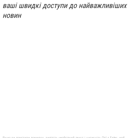
ваші швидкі доступи до найважливіших
новин
Якщо ви помітили помилку, виділіть необхідний текст і натисніть Ctrl + Enter, щоб