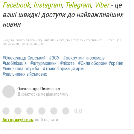
Facebook
,
Instagram
,
Telegram
,
Viber
- це
ваші швидкі доступи до найважливіших
новин
Якщо ви помітили помилку, виділіть необхідний текст і натисніть Ctrl + Enter, щоб
повідомити про це редакцію
#Олександр Сирський
#ЗСУ
#рекрутинг іноземців
#мобілізація
#штурмовики
#піхота
#Сили оборони України
#військова служба
#трансформація армії
#звільнення військових
Олександра Пилипенко
Директорка медіанапрямку
0,0
Авторизуйтесь
, щоб оцінити