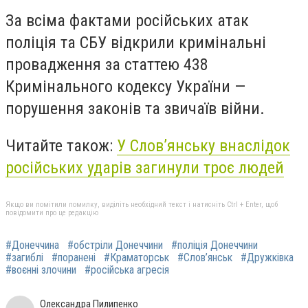
За всіма фактами російських атак
поліція та СБУ відкрили кримінальні
провадження за статтею 438
Кримінального кодексу України —
порушення законів та звичаїв війни.
Читайте також:
У Слов’янську внаслідок
російських ударів загинули троє людей
Якщо ви помітили помилку, виділіть необхідний текст і натисніть Ctrl + Enter, щоб
повідомити про це редакцію
#Донеччина
#обстріли Донеччини
#поліція Донеччини
#загиблі
#поранені
#Краматорськ
#Слов’янськ
#Дружківка
#воєнні злочини
#російська агресія
Олександра Пилипенко