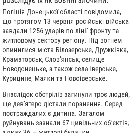
розслідує їх як воєнні злочини.
Поліція Донецької області повідомила,
що протягом 13 червня російські війська
завдали 1256 ударів по лінії фронту та
житловому сектору регіону. Під вогнем
опинилися міста Білозерське, Дружківка,
Краматорськ, Слов’янськ, селище
Новодонецьке, а також села Іверське,
Курицине, Маяки та Новоіверське.
Внаслідок обстрілів загинули троє людей,
ще дев’ятеро дістали поранення. Серед
постраждалих є дитина. Загалом
руйнувань зазнали 67 цивільних об’єктів,
з яких 36 — житлові будинки.