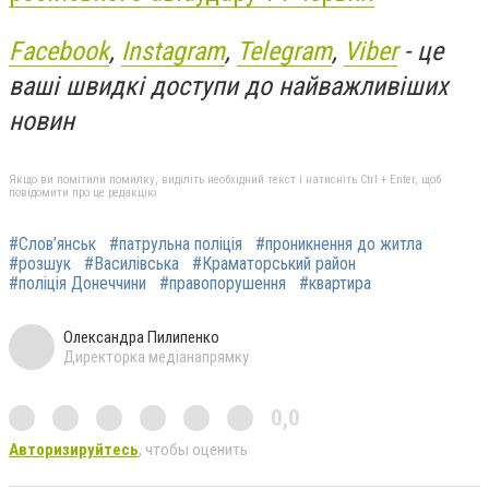
Facebook
,
Instagram
,
Telegram
,
Viber
- це
ваші швидкі доступи до найважливіших
новин
Якщо ви помітили помилку, виділіть необхідний текст і натисніть Ctrl + Enter, щоб
повідомити про це редакцію
#Слов’янськ
#патрульна поліція
#проникнення до житла
#розшук
#Василівська
#Краматорський район
#поліція Донеччини
#правопорушення
#квартира
Олександра Пилипенко
Директорка медіанапрямку
0,0
Авторизируйтесь
, чтобы оценить