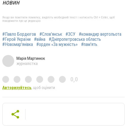
новин
Якщо ви помітили помилку, виділіть необхідний текст і натисніть Ctrl + Enter, щоб
повідомити про це редакцію
#Павло Бордюгов
#Слов'янськ
#ЗСУ
#командир вертольота
#Герой України
#війна
#Дніпропетровська область
#Новомар'янівка
#орден «За мужність»
#пам'ять.
Марія Мартинюк
журналістка
0,0
Авторизуйтесь
, щоб оцінити