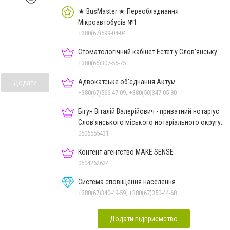
★ BusMaster ★ Переобладнання
Мікроавтобусів №1
+380(67)599-04-04
Стоматологічний кабінет Естет у Слов'янську
+380(66)307-55-75
Адвокатське об'єднання Актум
Додати
+380(67)566-47-09, +380(50)347-05-80
Бігун Віталій Валерійович - приватний нотаріус
Слов'янського міського нотаріального округу
Дон.обл.
0506555431
Контент агентство MAKE SENSE
0504262624
Система сповіщення населення
+380(67)340-49-59, +380(67)350-44-68
Додати підприємство