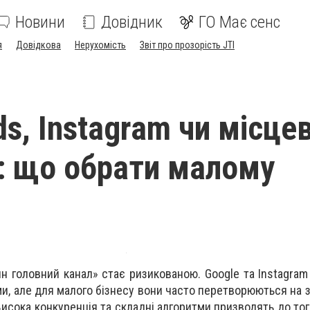
Новини
Довідник
ГО Має сенс
я
Довідкова
Нерухомість
Звіт про прозорість JTI
s, Instagram чи місце
: що обрати малому
ин головний канал» стає ризикованою. Google та Instagra
, але для малого бізнесу вони часто перетворюються на з
Висока конкуренція та складні алгоритми призводять до тог