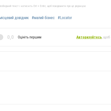
бхідний текст і натисніть Ctrl + Enter, щоб повідомити про це редакцію
місцевий довідник
#малий бізнес
#Locator
0,0
Оцініть першим
Авторизуйтесь
, щоб