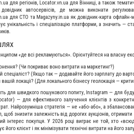
.in.ua для регіонів, Locator.vn.ua для Вінниці, а також темат
овідник автосервісів, де можна виконати регулюва
.ua для СТО та Magazyny.in.ua як довідник-карта офлайн-м
ує унікальність і спеціалізацію платформи, а значить — ст
иків.
шлях
инципом «де всі рекламуються». Орієнтуйтеся на власну ек
рнення? (Чи покриває воно витрати на маркетинг?)
 спеціаліст? (Якщо так — додавайте його зарплату до варто
 вашій локації? (Для локального бізнесу геолокація — крит
ить для швидкого пошукового попиту, Instagram — для буду
ocator) — для ефективного залучення клієнтів з конкретно
ат. Найрозумніша стратегія — не «або-або», а збалансова
, щоб знизити залежність від дорогих аукціонів, отримати
й інтерес покупця. У 2026 році виграє не той, хто «всюди
є його клієнт і як мінімізувати технічні витрати на його зал