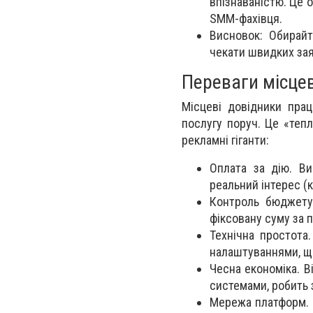
впізнаваністю. Це 
SMM-фахівця.
Висновок: Обирайт
чекати швидких зая
Переваги місцев
Місцеві довідники пра
послугу поруч. Це «тепл
рекламні гіганти:
Оплата за дію. В
реальний інтерес (к
Контроль бюджету.
фіксовану суму за п
Технічна простота
налаштуваннями, що
Чесна економіка. В
системами, робить 
Мережа платформ. Д