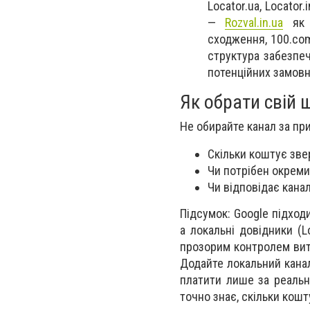
Locator.ua, Locator
—
Rozval.in.ua
як д
сходження, 100.com
структура забезпеч
потенційних замовн
Як обрати свій 
Не обирайте канал за пр
Скільки коштує зве
Чи потрібен окремий
Чи відповідає канал
Підсумок: Google підход
а локальні довідники (L
прозорим контролем витр
Додайте локальний канал
платити лише за реальни
точно знає, скільки кошту