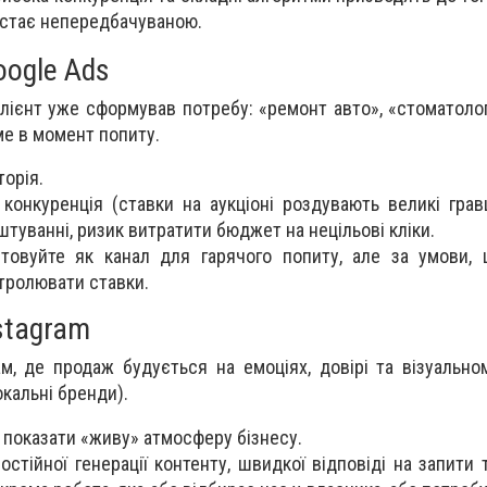
 стає непередбачуваною.
oogle Ads
клієнт уже сформував потребу: «ремонт авто», «стоматолог
е в момент попиту.
торія.
конкуренція (ставки на аукціоні роздувають великі гравц
туванні, ризик витратити бюджет на нецільові кліки.
товуйте як канал для гарячого попиту, але за умови,
нтролювати ставки.
stagram
ам, де продаж будується на емоціях, довірі та візуально
окальні бренди).
показати «живу» атмосферу бізнесу.
остійної генерації контенту, швидкої відповіді на запити