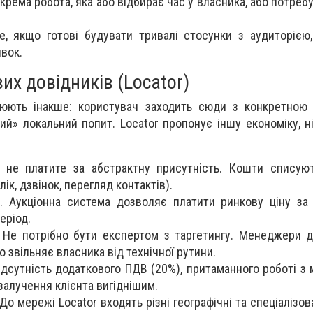
окрема робота, яка або відбирає час у власника, або потре
е, якщо готові будувати тривалі стосунки з аудиторією
вок.
их довідників (Locator)
цюють інакше: користувач заходить сюди з конкретною 
ий» локальний попит. Locator пропонує іншу економіку, н
и не платите за абстрактну присутність. Кошти списую
лік, дзвінок, перегляд контактів).
 Аукціонна система дозволяє платити ринкову ціну за 
еріод.
. Не потрібно бути експертом з таргетингу. Менеджери 
 звільняє власника від технічної рутини.
ідсутність додаткового ПДВ (20%), притаманного роботі з
залучення клієнта вигіднішим.
о мережі Locator входять різні географічні та спеціалізов