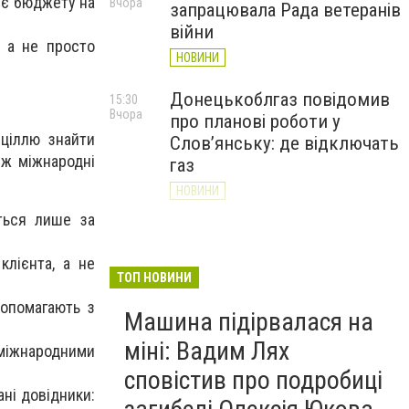
бує бюджету на
Вчора
запрацювала Рада ветеранів
війни
, а не просто
НОВИНИ
Донецькоблгаз повідомив
15:30
Вчора
про планові роботи у
ціллю знайти
Слов’янську: де відключать
іж міжнародні
газ
НОВИНИ
ться лише за
«Армія відновлення» на
14:55
Вчора
Донеччині: тисячі людей
клієнта, а не
долучилися до відбудови
ТОП НОВИНИ
громад
допомагають з
Машина підірвалася на
НОВИНИ
міні: Вадим Лях
 міжнародними
сповістив про подробиці
ані довідники: