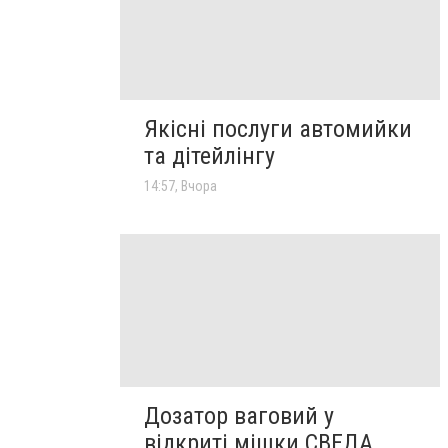
Якісні послуги автомийки
та дітейлінгу
14:57, Вчора
Дозатор ваговий у
відкриті мішки СВЕДА