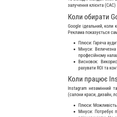
залучення клієнта (CAC)
Коли обирати G
Google ідеальний, коли 
Реклама показується сам
Плюси: Гаряча ауди
Мінуси: Величезна 
професійному налаш
Висновок: Викорис
рахувати ROI та ко
Коли працює In
Instagram незамінний т
(салони краси, дизайн, л
Плюси: Можливість 
Мінуси: Потребує п