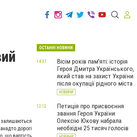
ОСТАННІ НОВИНИ
вий
Вісім років пам'яті: історія
14:37
Героя Дмитра Українського,
який став на захист України
після окупації рідного міста
НОВИНИ
Петиція про присвоєння
12:12
звання Героя України
Олексію Юкову набрала
m залишаються
необхідні 25 тисяч голосів
анадто дорогі
о, що вартість
НОВИНИ