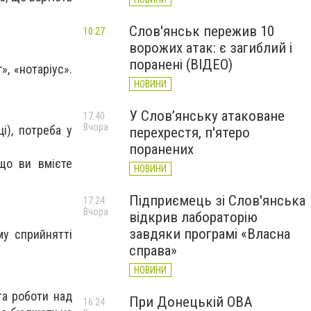
Слов'янськ пережив 10
10:27
ворожих атак: є загиблий і
поранені (ВІДЕО)
», «нотаріус».
НОВИНИ
У Слов’янську атаковане
17:40
Вчора
і), потреба у
перехрестя, п'ятеро
поранених
 що ви вмієте
НОВИНИ
Підприємець зі Слов'янська
17:24
Вчора
відкрив лабораторію
завдяки програмі «Власна
му сприйнятті
справа»
НОВИНИ
 та роботи над
При Донецькій ОВА
16:24