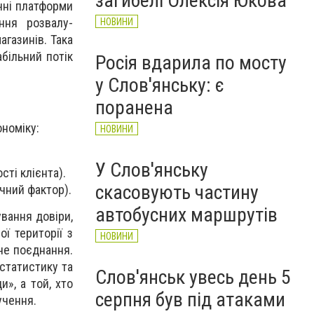
загибелі Олексія Юкова
ичні платформи
ння розвалу-
НОВИНИ
агазинів. Така
абільний потік
Росія вдарила по мосту
у Слов'янську: є
поранена
ономіку:
НОВИНИ
У Слов'янську
сті клієнта).
скасовують частину
ичний фактор).
автобусних маршрутів
вання довіри,
ї території з
НОВИНИ
не поєднання.
 статистику та
Слов'янськ увесь день 5
», а той, хто
серпня був під атаками
учення.