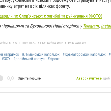
штабу, українські військові продовжують стримувати насту
ивнику втрат на всіх ділянках фронту.
дарили по Слов'янську: є загиблі та руйнування (ФОТО)
з Чернівцями та Буковиною! Наші сторінки у
Telegram
,
Insta
бхідний текст і натисніть Ctrl + Enter, щоб повідомити про це редакцію
ий напрямок
#Лиманський напрямок
#Краматорський напрямок
#
#ЗСУ
#російський наступ
#фронт.
0,0
Оцініть першим
Авторизуйтесь
, щоб