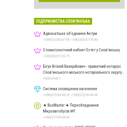
ПІДПРИЄМСТВА СЛОВ'ЯНСЬКА
Адвокатське об'єднання Актум
+380(67)566-47-09, +380(50)347-05-80
Стоматологічний кабінет Естет у Слов'янську
+380(66)307-55-75
Бігун Віталій Валерійович - приватний нотаріус
Слов'янського міського нотаріального округу
Дон.обл.
0506555431
Система сповіщення населення
+380(67)340-49-59, +380(67)350-44-68
★ BusMaster ★ Переобладнання
Мікроавтобусів №1
+380(67)599-04-04