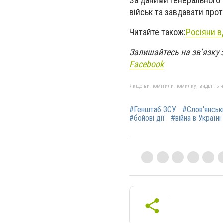
За даними Генерального 
військ та завдавати прот
Читайте також:
Росіяни в
Залишайтесь на зв’язку 
Facebook
Якщо ви помітили помилку, виділіть нео
#Генштаб ЗСУ
#Слов'янськ
#бойові дії
#війна в Україні