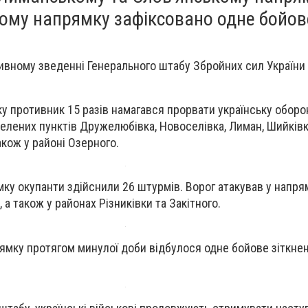
ому напрямку зафіксовано одне бойов
ивному зведенні Генерального штабу Збройних сил України
 противник 15 разів намагався прорвати українську оборон
елених пунктів Дружелюбівка, Новоселівка, Лиман, Шийківка
акож у районі Озерного.
ку окупанти здійснили 26 штурмів. Ворог атакував у напря
 а також у районах Різниківки та Закітного.
мку протягом минулої доби відбулося одне бойове зіткнен