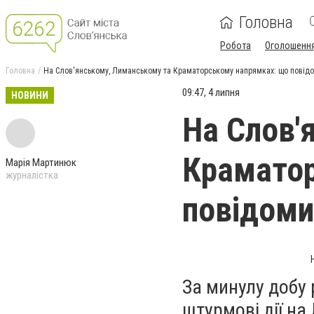
Головна
Робота
Оголошенн
Головна
На Слов'янському, Лиманському та Краматорському напрямках: що повід
09:47, 4 липня
НОВИНИ
На Слов'
Краматор
Марія Мартинюк
журналістка
повідоми
За минулу добу 
штурмові дії на