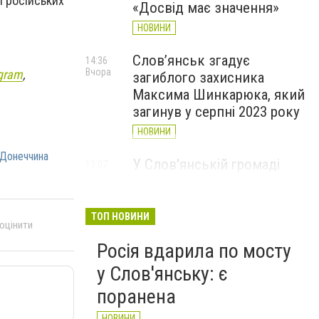
п російських
«Досвід має значення»
НОВИНИ
Слов’янськ згадує
14:36
Вчора
gram
,
загиблого захисника
Максима Шинкарюка, який
загинув у серпні 2023 року
НОВИНИ
Донеччина
У Слов'янській громаді
13:07
Вчора
організували підвіз води:
опубліковано графіки
ТОП НОВИНИ
НОВИНИ
 оцінити
Росія вдарила по мосту
у Слов'янську: є
поранена
НОВИНИ