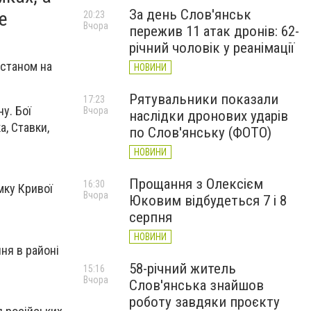
За день Слов'янськ
е
20:23
Вчора
пережив 11 атак дронів: 62-
річний чоловік у реанімації
 станом на
НОВИНИ
Рятувальники показали
17:23
у. Бої
Вчора
наслідки дронових ударів
, Ставки,
по Слов'янську (ФОТО)
НОВИНИ
Прощання з Олексієм
16:30
мку Кривої
Вчора
Юковим відбудеться 7 і 8
серпня
НОВИНИ
ня в районі
58-річний житель
15:16
Вчора
Слов'янська знайшов
роботу завдяки проєкту