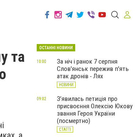
ОСТАННІ НОВИНИ
у та
За ніч і ранок 7 серпня
10:00
Слов'янськ пережив п'ять
о
атак дронів - Лях
НОВИНИ
З’явилась петиція про
09:02
присвоєння Олексію Юкову
звання Героя України
(посмертно)
ні
СТАТТІ
ках, а