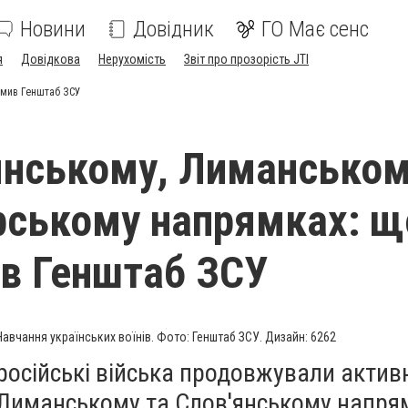
Новини
Довідник
ГО Має сенс
я
Довідкова
Нерухомість
Звіт про прозорість JTI
омив Генштаб ЗСУ
янському, Лиманськом
ському напрямках: щ
в Генштаб ЗСУ
Навчання українських воїнів. Фото: Генштаб ЗСУ. Дизайн: 6262
російські війська продовжували актив
 Лиманському та Слов'янському напрям