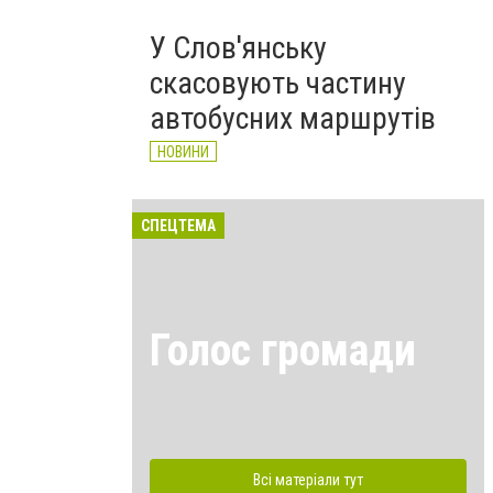
У Слов'янську
скасовують частину
автобусних маршрутів
НОВИНИ
СПЕЦТЕМА
Голос громади
Всі матеріали тут