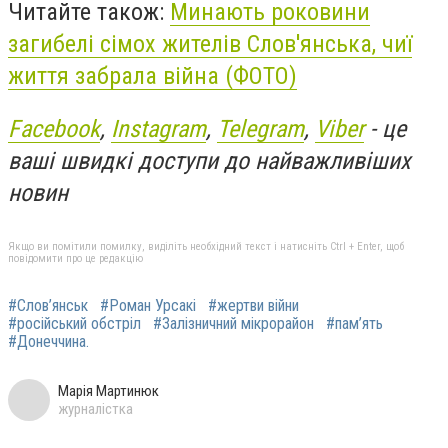
Читайте також:
Минають роковини
загибелі сімох жителів Слов'янська, чиї
життя забрала війна (ФОТО)
Facebook
,
Instagram
,
Telegram
,
Viber
- це
ваші швидкі доступи до найважливіших
новин
Якщо ви помітили помилку, виділіть необхідний текст і натисніть Ctrl + Enter, щоб
повідомити про це редакцію
#Слов’янськ
#Роман Урсакі
#жертви війни
#російський обстріл
#Залізничний мікрорайон
#пам’ять
#Донеччина.
Марія Мартинюк
журналістка