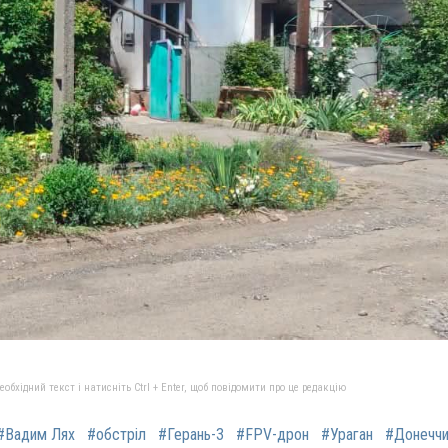
бхідний текст і натисніть Ctrl + Enter, щоб повідомити про це редакцію
#Вадим Лях
#обстріл
#Герань-3
#FPV-дрон
#Ураган
#Донеччи