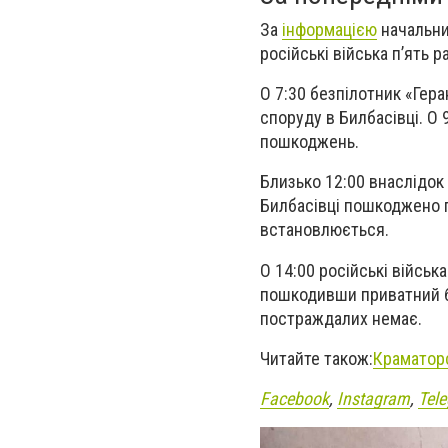
За
інформацією
начальник
російські війська п’ять 
О 7:30 безпілотник «Гер
споруду в Билбасівці. О 
пошкоджень.
Близько 12:00 внаслідок 
Билбасівці пошкоджено п
встановлюється.
О 14:00 російські військ
пошкодивши приватний бу
постраждалих немає.
Читайте також:
Краматорс
Facebook
,
Instagram
,
Tel