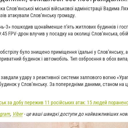
а Слов’янської міської військової адміністрації Вадима Лях
разів атакували Слов’янську громаду.
ань-3» пошкодив щонайменше п’ять житлових будинків і гос
9:45 FPV-дрон влучив у посадку на околиці Слов’янська, об
обстрілу було знищено приміщення їдальні у Слов’янську, а 
риватний будинок і автомобіль. Тип озброєння в обох випа
а завдали удару з реактивної системи залпового вогню «Ураг
динок у Слов’янську. За попередніми даними, станом на ц
ьк за добу пережив 11 російських атак: 15 людей поранен
egram
,
Viber
- це ваші швидкі доступи до найважливіших нов