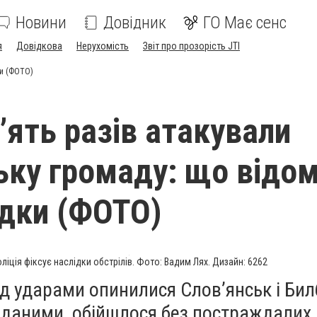
Новини
Довідник
ГО Має сенс
я
Довідкова
Нерухомість
Звіт про прозорість JTI
ки (ФОТО)
’ять разів атакували
ьку громаду: що відо
ідки (ФОТО)
ліція фіксує наслідки обстрілів. Фото: Вадим Лях. Дизайн: 6262
д ударами опинилися Слов’янськ і Бил
 даними, обійшлося без постраждалих.