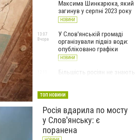
Максима Шинкарюка, який
загинув у серпні 2023 року
НОВИНИ
У Слов'янській громаді
13:07
Вчора
організували підвіз води:
опубліковано графіки
НОВИНИ
Більшість росіян не знають
12:11
Вчора
де знаходиться Слов’янськ
і навіщо він їм потрібен -
Мадяр
ТОП НОВИНИ
НОВИНИ
Росія вдарила по мосту
у Слов'янську: є
поранена
НОВИНИ