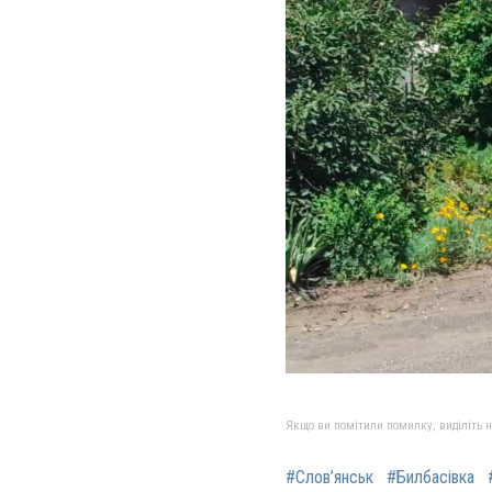
Якщо ви помітили помилку, виділіть нео
#Слов’янськ
#Билбасівка