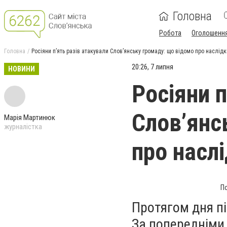
Головна
Робота
Оголошенн
Головна
Росіяни п’ять разів атакували Слов’янську громаду: що відомо про наслід
20:26, 7 липня
НОВИНИ
Росіяни п
Слов’янс
Марія Мартинюк
журналістка
про насл
По
Протягом дня пі
За попередніми