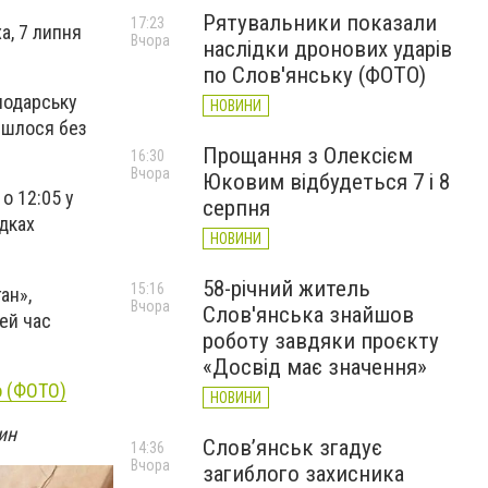
Рятувальники показали
17:23
а, 7 липня
Вчора
наслідки дронових ударів
по Слов'янську (ФОТО)
подарську
НОВИНИ
ійшлося без
Прощання з Олексієм
16:30
Вчора
Юковим відбудеться 7 і 8
о 12:05 у
серпня
дках
НОВИНИ
58-річний житель
15:16
ан»,
Вчора
Слов'янська знайшов
ей час
роботу завдяки проєкту
«Досвід має значення»
о (ФОТО)
НОВИНИ
ин
Слов’янськ згадує
14:36
Вчора
загиблого захисника