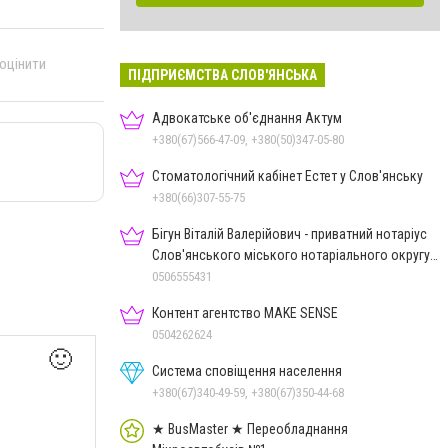
 оцінити
ПІДПРИЄМСТВА СЛОВ'ЯНСЬКА
Адвокатське об'єднання Актум
+380(67)566-47-09, +380(50)347-05-80
Стоматологічний кабінет Естет у Слов'янську
+380(66)307-55-75
Бігун Віталій Валерійович - приватний нотаріус
Слов'янського міського нотаріального округу
Дон.обл.
0506555431
Контент агентство MAKE SENSE
0504262624
🙂
Система сповіщення населення
+380(67)340-49-59, +380(67)350-44-68
★ BusMaster ★ Переобладнання