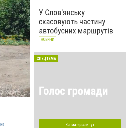
У Слов'янську
скасовують частину
автобусних маршрутів
НОВИНИ
СПЕЦТЕМА
Голос громади
на
Всі матеріали тут