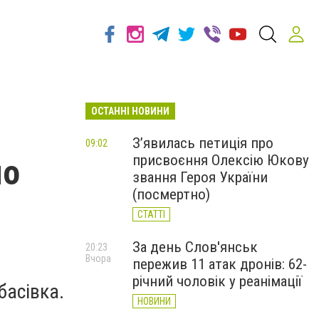
ОСТАННІ НОВИНИ
З’явилась петиція про
09:02
присвоєння Олексію Юкову
мо
звання Героя України
(посмертно)
СТАТТІ
За день Слов'янськ
20:23
Вчора
пережив 11 атак дронів: 62-
річний чоловік у реанімації
басівка.
НОВИНИ