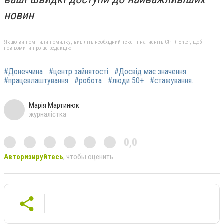
новин
Якщо ви помітили помилку, виділіть необхідний текст і натисніть Ctrl + Enter, щоб
повідомити про це редакцію
#Донеччина
#центр зайнятості
#Досвід має значення
#працевлаштування
#робота
#люди 50+
#стажування.
Марія Мартинюк
журналістка
0,0
Авторизируйтесь
, чтобы оценить