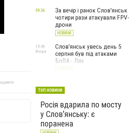
За вечір і ранок Слов'янськ
09:36
чотири рази атакували FPV-
дрони
НОВИНИ
Слов'янськ увесь день 5
19:49
Вчора
серпня був під атаками
БпЛА - Лях
НОВИНИ
У Слов’янську ударний
 оцінити
19:17
Вчора
БПЛа влучив у
ТОП НОВИНИ
триповерховий будинок у
Росія вдарила по мосту
центрі міста (ФОТО)
у Слов'янську: є
НОВИНИ
поранена
НОВИНИ