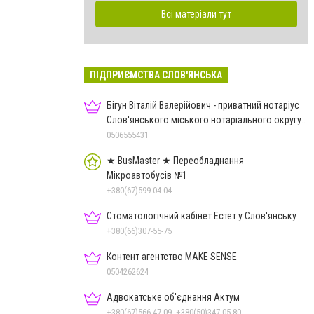
Всі матеріали тут
ПІДПРИЄМСТВА СЛОВ'ЯНСЬКА
Бігун Віталій Валерійович - приватний нотаріус
Слов'янського міського нотаріального округу
Дон.обл.
0506555431
★ BusMaster ★ Переобладнання
Мікроавтобусів №1
+380(67)599-04-04
Стоматологічний кабінет Естет у Слов'янську
+380(66)307-55-75
Контент агентство MAKE SENSE
0504262624
Адвокатське об'єднання Актум
+380(67)566-47-09, +380(50)347-05-80