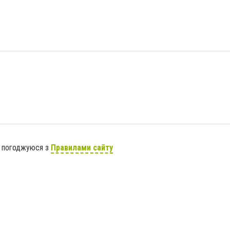
я погоджуюся з
Правилами сайту