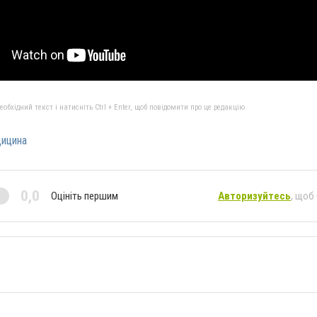
бхідний текст і натисніть Ctrl + Enter, щоб повідомити про це редакцію
ицина
0,0
Оцініть першим
Авторизуйтесь
, щоб