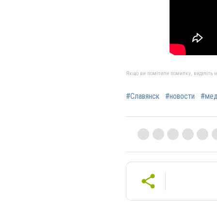
Якщо ви помітили помилку, виділіть нео
#Славянск
#новости
#мед