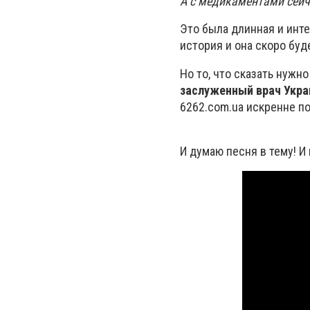
А с медикаментами сейча
Это была длинная и инте
история и она скоро буде
Но то, что сказать нужн
заслуженный врач Укр
6262.com.ua искренне п
И думаю песня в тему! И