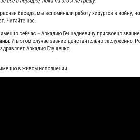
с всё в порядке, пока на это я не грешу.
ресная беседа, мы вспоминали работу хирургов в войну, но
т. Читайте нас.
о именно сейчас – Аркадию Геннадиевичу присвоено звание
аины
. И в этом случае звание действительно заслуженно. Р
оздравляет Аркадия Глущенко.
 именно в живом исполнении.