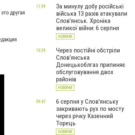
За минулу добу російські
11:09
 это другая
війська 13 разів атакували
Слов'янськ. Хроніка
великої війни: 6 серпня
НОВИНИ
едакция
Через постійні обстріли
10:29
Слов’янська
Донецькоблгаз припиняє
обслуговування двох
районів
НОВИНИ
6 серпня у Слов'янську
09:47
закривають рух по мосту
через річку Казенний
Торець
НОВИНИ