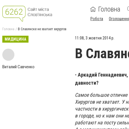
Головна
Робота
Оголошенн
Головна
В Славянске не хватает хирургов
11:08, 3 жовтня 2014 р.
МИДИЦИНА
В Славян
Виталий Савченко
- Аркадий Геннадиевич,
давности?
Самое большое отличие 
Хирургов не хватает. У н
частности в хирургичес
в городе, но к нам они н
работают на посту сильн