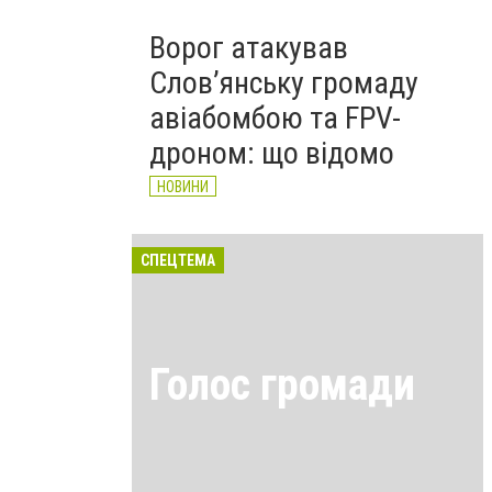
Ворог атакував
Слов’янську громаду
авіабомбою та FPV-
дроном: що відомо
НОВИНИ
СПЕЦТЕМА
Голос громади