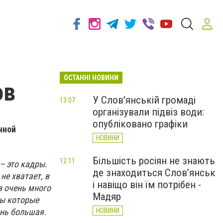
ОСТАННІ НОВИНИ
ов
У Слов'янській громаді
13:07
організували підвіз води:
опубліковано графіки
чной
НОВИНИ
Більшість росіян не знають
12:11
– это кадры.
де знаходиться Слов’янськ
не хватает, в
і навіщо він їм потрібен -
в очень много
Мадяр
тры которые
НОВИНИ
ень большая.