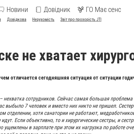
Новини
Довідник
ГО Має сенс
я
Довідкова
Нерухомість
Звіт про прозорість JTI
ске не хватает хирург
 чем отличается сегодняшняя ситуация от ситуации годи
– нехватка сотрудников. Сейчас самая большая проблема 
ас выбыло 7 человек и вместо них никто не пришел. Сестер 
ком отделении, хотя санатории не работают, медработнико
е идут. Если объективно, то и хирургические сестры, и сес
о ущемлены в зарплате при этом их нагрузка по работе оч