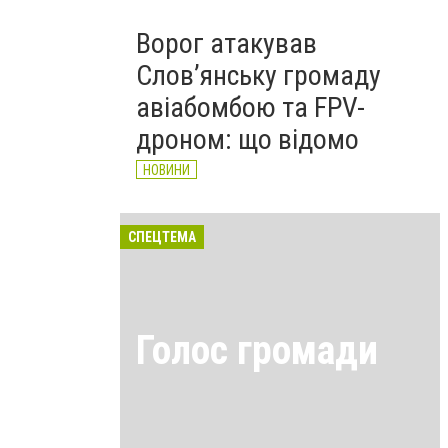
Ворог атакував
Слов’янську громаду
авіабомбою та FPV-
дроном: що відомо
НОВИНИ
СПЕЦТЕМА
Голос громади