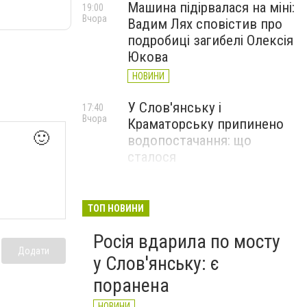
Машина підірвалася на міні:
19:00
Вчора
Вадим Лях сповістив про
подробиці загибелі Олексія
Юкова
НОВИНИ
У Слов'янську і
17:40
Вчора
Краматорську припинено
🙂
водопостачання: що
сталося
НОВИНИ
Загинув Олексій Юков,
17:09
ТОП НОВИНИ
Вчора
керівник пошукової групи
Росія вдарила по мосту
«Плацдарм»
Додати
у Слов'янську: є
СТАТТІ
поранена
НОВИНИ