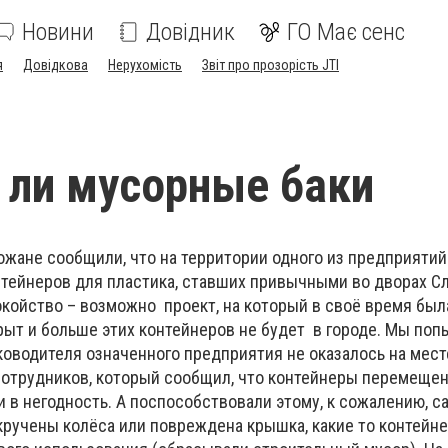
Новини
Довідник
ГО Має сенс
я
Довідкова
Нерухомість
Звіт про прозорість JTI
 ли мусорные баки
ожане сообщили, что на территории одного из предприяти
тейнеров для пластика, ставших привычными во дворах Сл
койство – возможно проект, на который в своё время был
рыт и больше этих контейнеров не будет в городе. Мы поп
оводителя означенного предприятия не оказалось на месте
сотрудников, который сообщил, что контейнеры перемеще
и в негодность. А поспособствовали этому, к сожалению, с
скручены колёса или повреждена крышка, какие то контейн