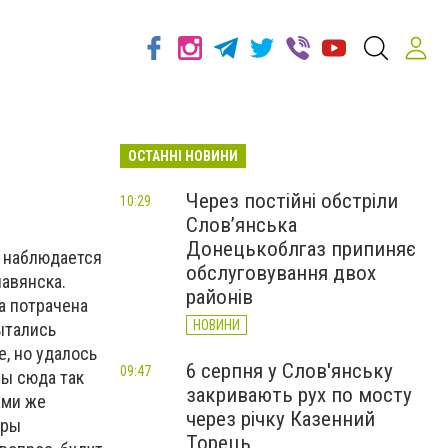
ОСТАННІ НОВИНИ
Через постійні обстріли
10:29
Слов’янська
Донецькоблгаз припиняє
й наблюдается
обслуговування двох
авянска.
районів
а потрачена
НОВИНИ
ытались
, но удалось
6 серпня у Слов'янську
09:47
ны сюда так
закривають рух по мосту
ами же
через річку Казенний
еры
Торець