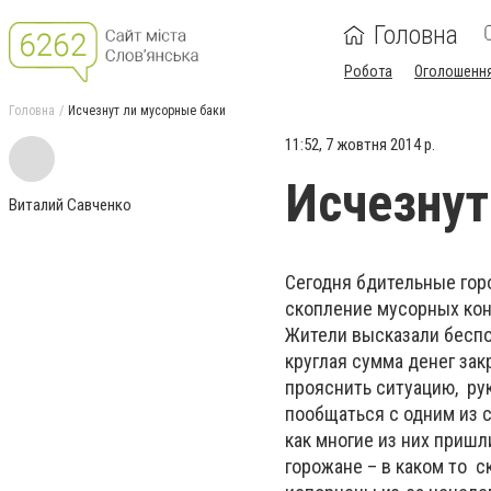
Головна
Робота
Оголошенн
Головна
Исчезнут ли мусорные баки
11:52, 7 жовтня 2014 р.
Исчезнут
Виталий Савченко
Сегодня бдительные гор
скопление мусорных кон
Жители высказали беспо
круглая сумма денег зак
прояснить ситуацию, рук
пообщаться с одним из 
как многие из них пришл
горожане – в каком то 