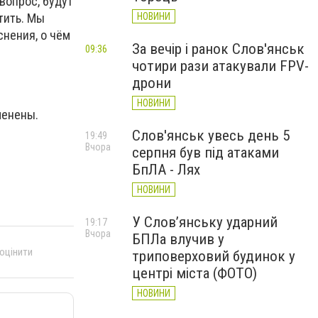
вопрос, будут
тить. Мы
НОВИНИ
нения, о чём
За вечір і ранок Слов'янськ
09:36
чотири рази атакували FPV-
дрони
НОВИНИ
менены.
Слов'янськ увесь день 5
19:49
Вчора
серпня був під атаками
БпЛА - Лях
НОВИНИ
У Слов’янську ударний
19:17
Вчора
БПЛа влучив у
 оцінити
триповерховий будинок у
центрі міста (ФОТО)
НОВИНИ