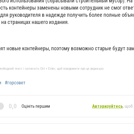
вого использования (сбрасывали строительный мусор). На 
сть контейнеры заменены новыми сотрудник не смог отве
 для руководителя в надежде получить более полные объяс
на страницах нашего издания.
оят новые контейнеры, поэтому возможно старые будут за
бхідний текст і натисніть Ctrl + Enter, щоб повідомити про це редакцію
и
#горсовет
0,0
Оцініть першим
Авторизуйтесь
, щоб