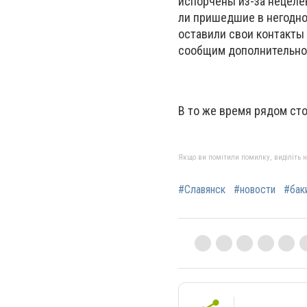
испорчены из-за нецеле
ли пришедшие в негодно
оставили свои контакты
сообщим дополнительно 
В то же время рядом ст
Якщо ви помітили помилку, виділіть нео
#Славянск
#новости
#бак