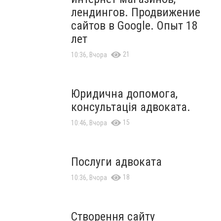
лендингов. Продвижение
сайтов в Google. Опыт 18
лет
21
10:36, Вчора
Юридична допомога,
консультація адвоката.
15
10:46, Вчора
Послуги адвоката
18
10:36, Вчора
Створення сайту