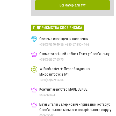
Всі матеріали тут
ПІДПРИЄМСТВА СЛОВ'ЯНСЬКА
Система сповіщення населення
+380(67)340-49-59, +380(67)350-44-68
Стоматологічний кабінет Естет у Слов'янську
+380(66)307-55-75
★ BusMaster ★ Переобладнання
Мікроавтобусів №1
+380(67)599-04-04
Контент агентство MAKE SENSE
0504262624
Бігун Віталій Валерійович - приватний нотаріус
Слов'янського міського нотаріального округу
Дон.обл.
0506555431