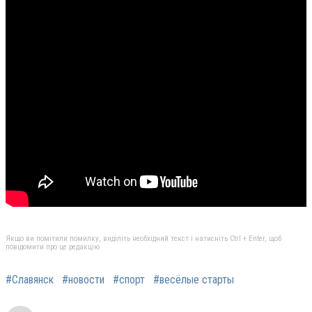
Якщо ви помітили помилку, виділіть необхідний текст і натисніть Ctrl + Enter, щоб
повідомити про це редакцію
#Славянск
#новости
#спорт
#весёлые старты