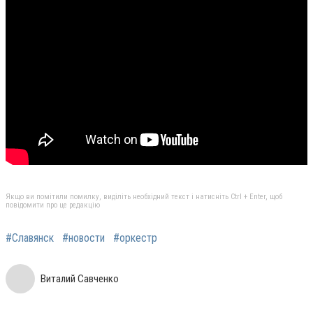
Якщо ви помітили помилку, виділіть необхідний текст і натисніть Ctrl + Enter, щоб
повідомити про це редакцію
#Славянск
#новости
#оркестр
Виталий Савченко