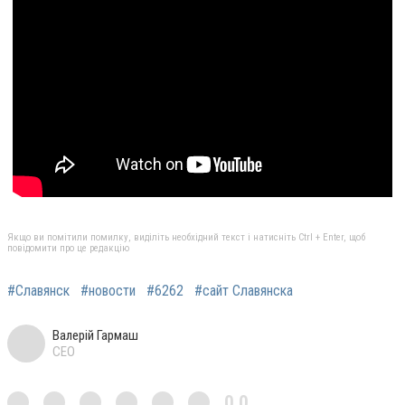
Якщо ви помітили помилку, виділіть необхідний текст і натисніть Ctrl + Enter, щоб
повідомити про це редакцію
#Славянск
#новости
#6262
#сайт Славянска
Валерій Гармаш
CEO
0,0