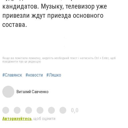
кандидатов. Музыку, телевизор уже
привезли ждут приезда основного
состава.
Якщо ви помітили помилку, виділіть необхідний текст і натисніть Ctrl + Enter, щоб
повідомити про це редакцію
#Славянск
#новости
#Ляшко
Виталий Савченко
0,0
Авторизуйтесь
, щоб оцінити