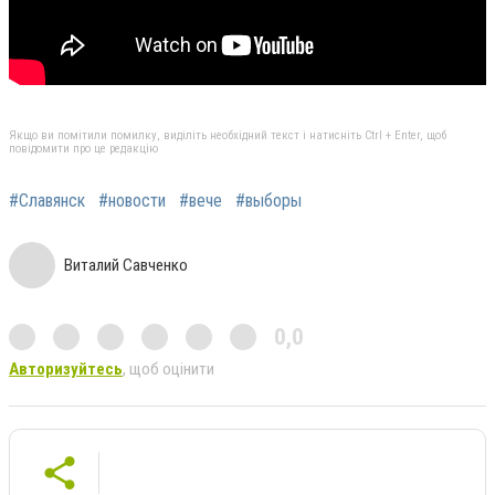
Якщо ви помітили помилку, виділіть необхідний текст і натисніть Ctrl + Enter, щоб
повідомити про це редакцію
#Славянск
#новости
#вече
#выборы
Виталий Савченко
0,0
Авторизуйтесь
, щоб оцінити