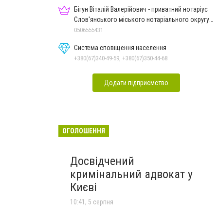
Бігун Віталій Валерійович - приватний нотаріус
Слов'янського міського нотаріального округу
Дон.обл.
0506555431
Система сповіщення населення
+380(67)340-49-59, +380(67)350-44-68
Додати підприємство
ОГОЛОШЕННЯ
Досвідчений
кримінальний адвокат у
Києві
10:41, 5 серпня