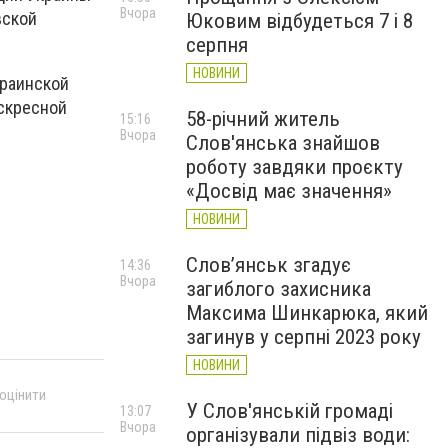
Вчора
вской
Юковим відбудеться 7 і 8
серпня
НОВИНИ
краинской
оскресной
58-річний житель
15:16
Вчора
Слов'янська знайшов
роботу завдяки проєкту
«Досвід має значення»
НОВИНИ
Слов’янськ згадує
14:36
Вчора
загиблого захисника
Максима Шинкарюка, який
загинув у серпні 2023 року
НОВИНИ
 оцінити
У Слов'янській громаді
13:07
Вчора
організували підвіз води: