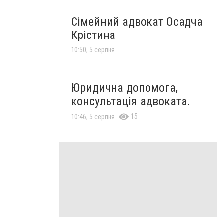
Сімейний адвокат Осадча
Крістина
10:50, 5 серпня
Юридична допомога,
консультація адвоката.
15
10:46, 5 серпня