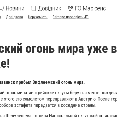
Новини
Довідник
ГО Має сенс
я
Довідкова
Нерухомість
Звіт про прозорість JTI
кий огонь мира уже в
е!
Славянск прибыл
Вифлеемский огонь мира.
й огонь мира австрийские скауты берут на месте рожден
ле этого его самолетом переправляют в Австрию. После то
оборе эстафета передается в соседние страны.
на Шелудешева от лица Национальной скаутской организа