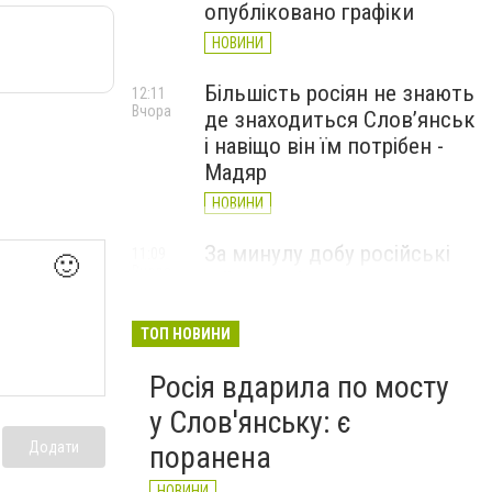
опубліковано графіки
НОВИНИ
Більшість росіян не знають
12:11
Вчора
де знаходиться Слов’янськ
і навіщо він їм потрібен -
Мадяр
НОВИНИ
За минулу добу російські
11:09
🙂
Вчора
війська 13 разів атакували
Слов'янськ. Хроніка
великої війни: 6 серпня
ТОП НОВИНИ
НОВИНИ
Росія вдарила по мосту
у Слов'янську: є
Додати
поранена
НОВИНИ