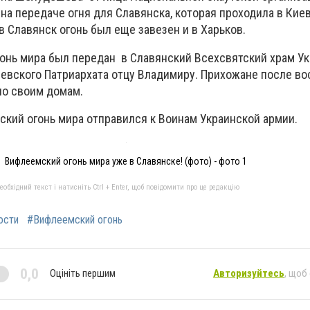
на передаче огня для Славянска, которая проходила в Кие
в Славянск огонь был еще завезен и в Харьков.
онь мира был передан в Славянский Всехсвятский храм У
евского Патриархата отцу Владимиру. Прихожане после в
по своим домам.
ский огонь мира отправился к Воинам Украинской армии.
Вифлеемский огонь мира уже в Славянске! (фото) - фото 1
бхідний текст і натисніть Ctrl + Enter, щоб повідомити про це редакцію
ости
#Вифлеемский огонь
0,0
Оцініть першим
Авторизуйтесь
, щоб