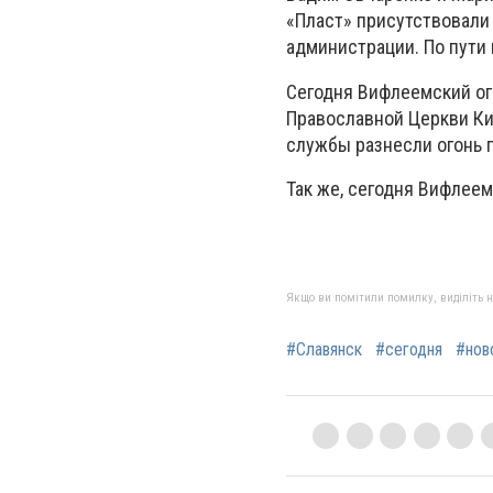
«Пласт» присутствовали 
администрации. По пути 
Сегодня Вифлеемский ог
Православной Церкви Ки
службы разнесли огонь 
Так же, сегодня Вифлеем
Якщо ви помітили помилку, виділіть нео
#Славянск
#сегодня
#нов