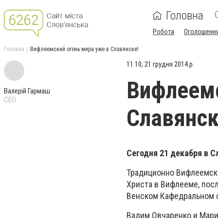
Головна
Робота
Оголошенн
Головна
Вифлеемский огонь мира уже в Славянске!
11:10, 21 грудня 2014 р.
Вифлеемс
Валерій Гармаш
CEO
Славянск
Сегодня 21 декабря в 
Традиционно Вифлеемски
Христа в Вифлееме, пос
Венском Кафедральном с
Вадим Овчаренко и Мари