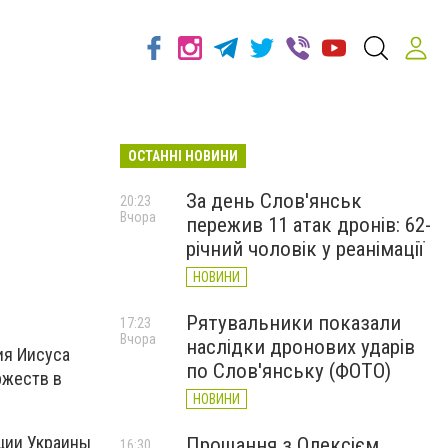
ОСТАННІ НОВИНИ
За день Слов'янськ
20:23
Вчора
пережив 11 атак дронів: 62-
річний чоловік у реанімації
НОВИНИ
Рятувальники показали
17:23
Вчора
наслідки дронових ударів
ия Иисуса
по Слов'янську (ФОТО)
ржеств в
НОВИНИ
ции Украины
Прощання з Олексієм
16:30