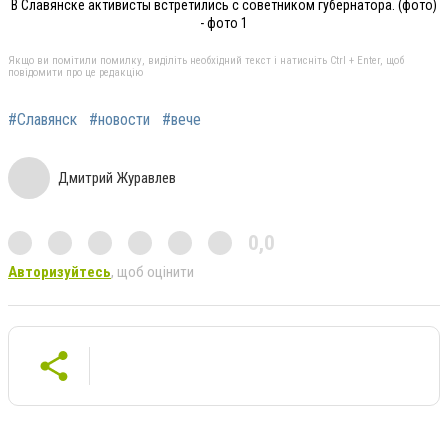
В Славянске активисты встретились с советником губернатора. (фото)
- фото 1
Якщо ви помітили помилку, виділіть необхідний текст і натисніть Ctrl + Enter, щоб
повідомити про це редакцію
#Славянск
#новости
#вече
Дмитрий Журавлев
0,0
Авторизуйтесь
, щоб оцінити