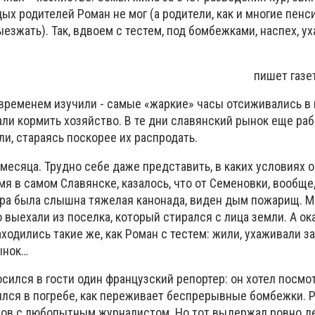
ых родителей Роман не мог (а родители, как и многие пенс
езжать). Так, вдвоем с тестем, под бомбежками, наспех, у
пишет газе
временем изучили - самые «жаркие» часы отсиживались в п
и кормить хозяйство. В те дни славянский рынок еще раб
ли, стараясь поскорее их распродать.
месяца. Трудно себе даже представить, в каких условиях о
я в самом Славянске, казалось, что от Семеновки, вообще,
чера была слышна тяжелая канонада, виден дым пожарищ. 
 выехали из поселка, который стирался с лица земли. А ока
аходились такие же, как Роман с тестем: жили, ухаживали з
ынок…
ился в гости один французский репортер: он хотел посмот
лся в погребе, как переживает беспрерывные бомбежки. 
ров с любопытным журналистом. Но тот выдержал ровно де