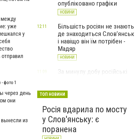
опубліковано графіки
НОВИНИ
а между
Більшість росіян не знають
ие: уже
12:11
де знаходиться Слов’янськ
мешкался у
і навіщо він їм потрібен -
 себя
Мадяр
чество
ь отправил
НОВИНИ
За минулу добу російські
11:09
війська 13 разів атакували
- фото 1
Слов'янськ. Хроніка
ы через день
великої війни: 6 серпня
ТОП НОВИНИ
ром они
НОВИНИ
Росія вдарила по мосту
у Слов'янську: є
 вынесли из
поранена
НОВИНИ