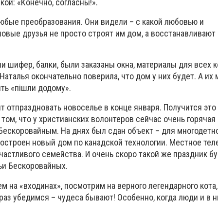
кой: «Конечно, согласны!».
юбые преобразования. Они видели – с какой любовью и
овые друзья не просто строят им дом, а восстанавливают 
и шифер, балки, были заказаны окна, материалы для всех 
Наталья окончательно поверила, что дом у них будет. А их
ить «пішли додому».
т отпраздновать новоселье в конце января. Получится это 
 том, что у христианских волонтеров сейчас очень горячая 
 Бескоровайным. На днях был сдан объект – для многодетн
остроен новый дом по канадской технологии. Местное те
астливого семейства. И очень скоро такой же праздник бу
мьи Бескоровайных.
м на «входинах», посмотрим на верного легендарного кота
раз убедимся – чудеса бывают! Особенно, когда люди и в н