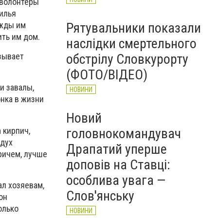
 волонтеры
илья
Рятувальники показали
ажды им
ить им дом.
наслідки смертельного
обстрілу Словкурорту
азывает
(ФОТО/ВІДЕО)
и завалы,
НОВИНИ
онка в жизни
Новий
 кирпич,
головнокомандувач
 дух
Драпатий уперше
Причем, лучше
доповів на Ставці:
особлива увага —
л хозяевам,
Слов'янську
он
олько
НОВИНИ