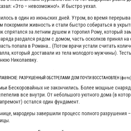
азал: «Это – невозможно!». И быстро уехал.
чилось в один из июньских дней. Утром, во время перерыв
ем покормили живность и стали быстро собираться в укрыт
ик спрятался за летним душем и торопил Рому, который за
аряда раздался рядом с домом, часть осколков принял на
часть попала в Романа… (Потом врачи устали считать коли
лла, который доставали из тела молодого мужчины). Тест
днюю Николаевку.
ЛАВЯНСКЕ: РАЗРУШЕННЫЙ ОБСТРЕЛАМИ ДОМ ПОЧТИ ВОССТАНОВЛЕН (фото) 
емьи Бескоровайных не закончились. Более мощные снаряд
спепелив все внутри. От небольшого уютного дома (в кото
капремонт) остался один фундамент.
льнице, мародеры завершили процесс полного разрушения –
тицы.