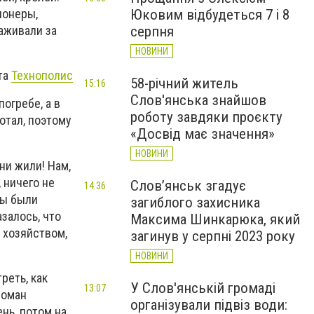
ионеры,
Юковим відбудеться 7 і 8
хаживали за
серпня
НОВИНИ
та
Технополис
58-річний житель
15:16
Слов'янська знайшов
огребе, а в
роботу завдяки проєкту
отал, поэтому
«Досвід має значення»
НОВИНИ
ни жили! Нам,
 ничего не
Слов’янськ згадує
14:36
Мы были
загиблого захисника
залось, что
Максима Шинкарюка, який
а хозяйством,
загинув у серпні 2023 року
НОВИНИ
реть, как
У Слов'янській громаді
13:07
Роман
організували підвіз води:
нь, потом на