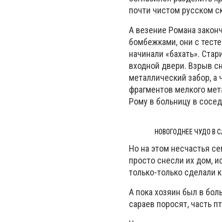
почти чистом русском ск
А везение Романа закон
бомбежками, они с тест
начинали «бахать». Стар
входной двери. Взрыв сн
металлический забор, а 
фрагментов мелкого мета
Рому в больницу в сосе
НОВОГОДНЕЕ ЧУДО В С
Но на этом несчастья с
просто снесли их дом, и
только-только сделали 
А пока хозяин был в бо
сараев поросят, часть п