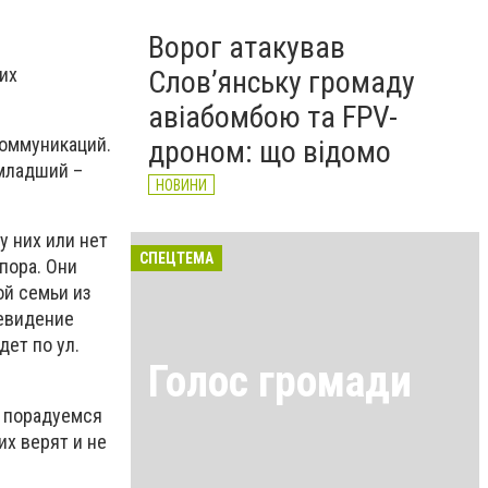
Ворог атакував
их
Слов’янську громаду
авіабомбою та FPV-
коммуникаций.
дроном: що відомо
 младший –
НОВИНИ
у них или нет
СПЕЦТЕМА
пора. Они
ой семьи из
левидение
дет по ул.
Голос громади
, порадуемся
их верят и не