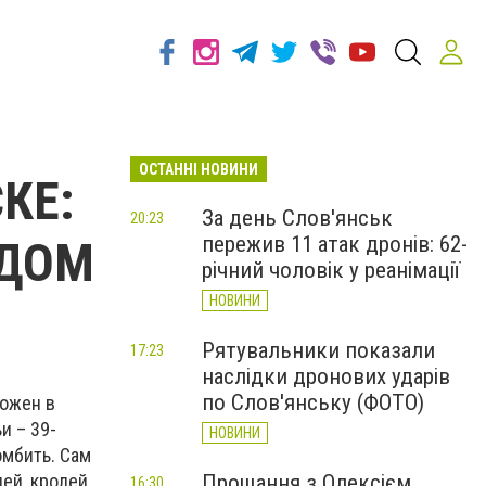
ОСТАННІ НОВИНИ
КЕ:
За день Слов'янськ
20:23
пережив 11 атак дронів: 62-
 ДОМ
річний чоловік у реанімації
НОВИНИ
Рятувальники показали
17:23
наслідки дронових ударів
по Слов'янську (ФОТО)
ложен в
и – 39-
НОВИНИ
омбить. Сам
ей, кролей.
Прощання з Олексієм
16:30