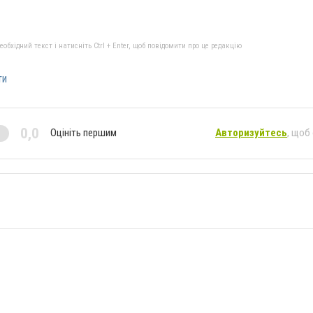
бхідний текст і натисніть Ctrl + Enter, щоб повідомити про це редакцію
ти
0,0
Оцініть першим
Авторизуйтесь
, щоб