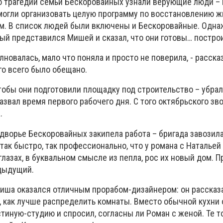
о трагедии семьи Бескоровайных узнали верующие люди –
смогли организовать целую программу по восстановлению ж
м. В список людей были включены и Бескоровайные. Одн
ый представился Мишей и сказал, что они готовы… постро
олновалась, мало что поняла и просто не поверила, - расск
го всего было обещано.
тобы они подготовили площадку под строительство – убрал
назвал время первого рабочего дня. С того октябрьского зв
.
дворье Бескоровайных закипела работа – бригада завозила
 так быстро, так профессионально, что у романа с Натальей
глазах, в буквальном смысле из пепла, рос их новый дом. 
дыдущий.
иша оказался отличным прорабом-дизайнером: он рассказа
, как лучше распределить комнаты. Вместо обычной кухни 
тиную-студию и спросил, согласны ли Роман с женой. Те т