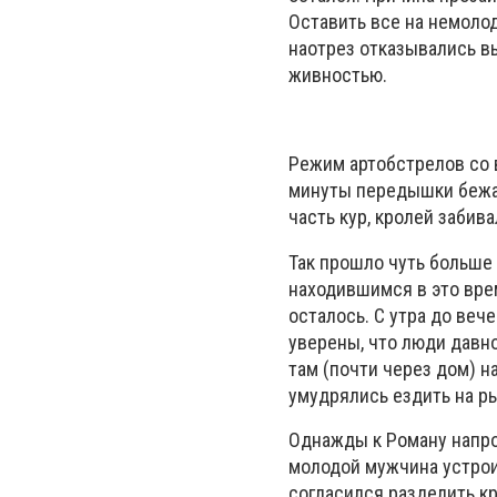
Оставить все на немолод
наотрез отказывались вы
живностью.
Режим артобстрелов со 
минуты передышки бежал
часть кур, кролей забива
Так прошло чуть больше 
находившимся в это врем
осталось. С утра до ве
уверены, что люди давно
там (почти через дом) н
умудрялись ездить на р
Однажды к Роману напрос
молодой мужчина устрои
согласился разделить к