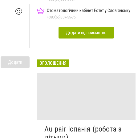
🙂
Стоматологічний кабінет Естет у Слов'янську
+380(66)307-55-75
Додати підприємство
Додати
ОГОЛОШЕННЯ
Au pair Іспанія (робота з
дітьми)