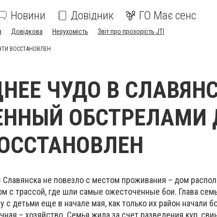
Новини
Довідник
ГО Має сенс
я
Довідкова
Нерухомість
Звіт про прозорість JTI
ЧТИ ВОССТАНОВЛЕН
НЕЕ ЧУДО В СЛАВЯНС
ЕННЫЙ ОБСТРЕЛАМИ
ВОССТАНОВЛЕН
 Славянска не повезло с местом проживания – дом распо
м с трассой, где шли самые ожесточенные бои. Глава семь
 с детьми еще в начале мая, как только их район начали б
чная – хозяйство. Семья жила за счет разведения кур, свин