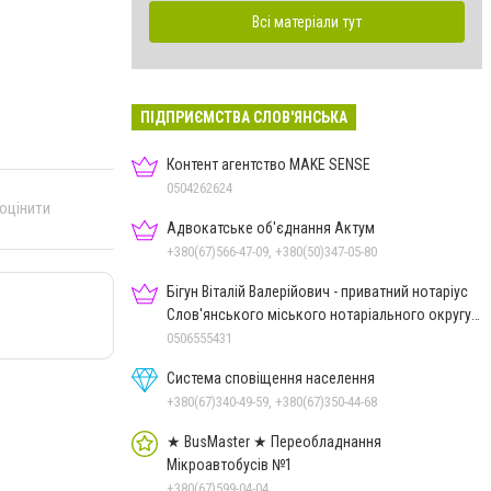
Всі матеріали тут
ПІДПРИЄМСТВА СЛОВ'ЯНСЬКА
Контент агентство MAKE SENSE
0504262624
 оцінити
Адвокатське об'єднання Актум
+380(67)566-47-09, +380(50)347-05-80
Бігун Віталій Валерійович - приватний нотаріус
Слов'янського міського нотаріального округу
Дон.обл.
0506555431
Система сповіщення населення
+380(67)340-49-59, +380(67)350-44-68
★ BusMaster ★ Переобладнання
Мікроавтобусів №1
+380(67)599-04-04