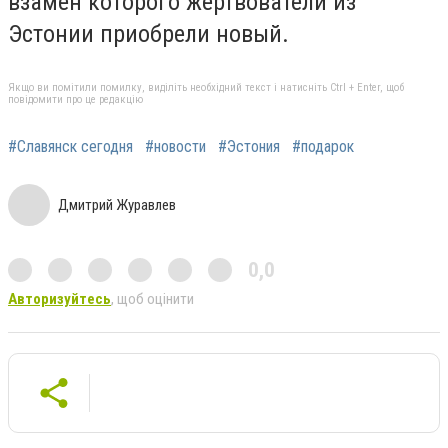
взамен которого жертвователи из
Эстонии приобрели новый.
Якщо ви помітили помилку, виділіть необхідний текст і натисніть Ctrl + Enter, щоб
повідомити про це редакцію
#Славянск сегодня
#новости
#Эстония
#подарок
Дмитрий Журавлев
0,0
Авторизуйтесь
, щоб оцінити