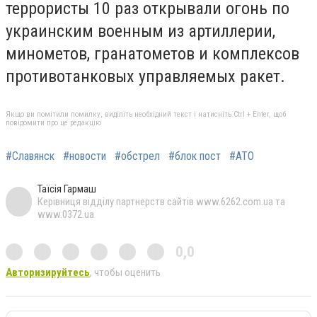
террористы 10 раз открывали огонь по
украинским военным из артиллерии,
минометов, гранатометов и комплексов
противотанковых управляемых ракет.
Якщо ви помітили помилку, виділіть необхідний текст і натисніть Ctrl + Enter, щоб
повідомити про це редакцію
#Славянск
#новости
#обстрел
#блок пост
#АТО
Таїсія Гармаш
Керівниця відділу партнерств сайтів www.6262.com.ua та
www.0372.ua
0,0
Авторизируйтесь
, чтобы оценить