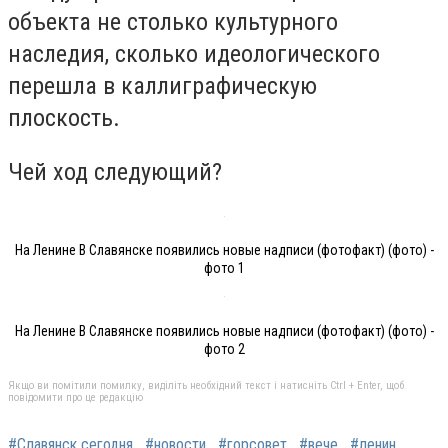
объекта не столько культурного
наследия, сколько идеологического
перешла в каллиграфическую
плоскость.
Чей ход следующий?
На Ленине В Славянске появились новые надписи (фотофакт) (фото) -
фото 1
На Ленине В Славянске появились новые надписи (фотофакт) (фото) -
фото 2
Якщо ви помітили помилку, виділіть необхідний текст і натисніть Ctrl + Enter, щоб
повідомити про це редакцію
#Славянск сегодня
#новости
#горсовет
#вече
#ленин