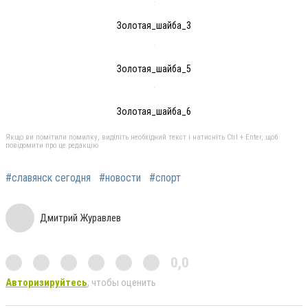
Золотая_шайба_3
Золотая_шайба_5
Золотая_шайба_6
Якщо ви помітили помилку, виділіть необхідний текст і натисніть Ctrl + Enter, щоб
повідомити про це редакцію
#славянск сегодня
#новости
#спорт
Дмитрий Журавлев
0,0
Авторизируйтесь
, чтобы оценить