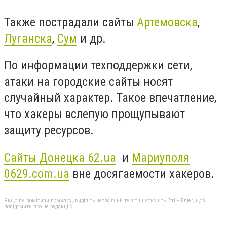
Также пострадали сайты
Артемовска
,
Луганска
,
Сум
и др.
По информации техподдержки сети,
атаки на городские сайты носят
случайный характер. Такое впечатление,
что хакеры вслепую прощупывают
защиту ресурсов.
Сайты Донецка 62.ua
и
Мариуполя
0629.com.ua
вне досягаемости хакеров.
Якщо ви помітили помилку, виділіть необхідний текст і натисніть Ctrl + Enter, щоб
повідомити про це редакцію