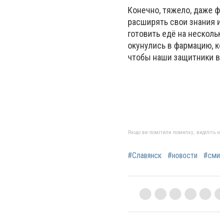
Конечно, тяжело, даже ф
расширять свои знания 
готовить едё на несколь
окунулись в фармацию, 
чтобы наши защитники в
Якщо ви помітили помилку, виділіть нео
#Славянск
#новости
#сми