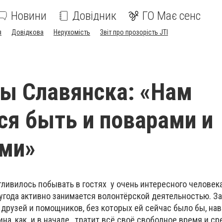
Новини
Довідник
ГО Має сенс
я
Довідкова
Нерухомість
Звіт про прозорість JTI
ы Славянска: «Нам
ся быть и поварами и
ями»
ливилось побывать в гостях у очень интересного человек
угода активно занимается волонтёрской деятельностью. За
друзей и помощников, без которых ей сейчас было бы, нав
ина, как и в начале, тратит всё своё свободное время и ср