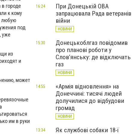
 в городе
При Донецькій ОВА
16:24
ли к кому
запрацювала Рада ветеранів
а любую
війни
ружения под
НОВИНИ
, уже
Донецькоблгаз повідомив
15:30
про планові роботи у
ощи из
Слов’янську: де відключать
риходят и
газ
НОВИНИ
мнению, может
«Армія відновлення» на
14:55
Донеччині: тисячі людей
перевязочные
долучилися до відбудови
а
громад
льтироваться
НОВИНИ
ько им в руки
Як службові собаки 18-ї
13:34