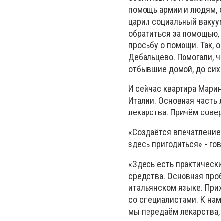
помощь армии и людям, о
царил социальный вакуу
обратиться за помощью, 
просьбу о помощи. Так, 
Дебальцево. Помогали, 
отбывшие домой, до сих
И сейчас квартира Мари
Италии. Основная часть 
лекарства. Причём сове
«Создаётся впечатление,
здесь пригодиться» - го
«Здесь есть практическ
средства. Основная проб
итальянском языке. Прих
со специалистами. К на
мы передаём лекарства, 