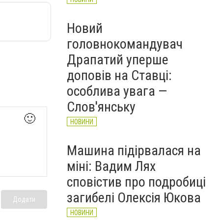
Новий
головнокомандувач
Драпатий уперше
доповів на Ставці:
особлива увага —
Слов'янську
🙂
НОВИНИ
Машина підірвалася на
міні: Вадим Лях
сповістив про подробиці
загибелі Олексія Юкова
Додати
НОВИНИ