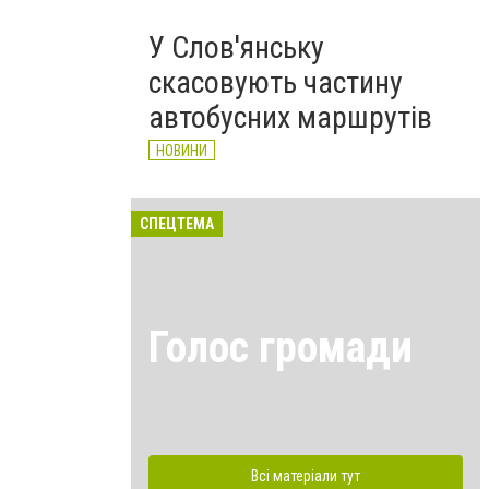
У Слов'янську
скасовують частину
автобусних маршрутів
НОВИНИ
СПЕЦТЕМА
Голос громади
Всі матеріали тут