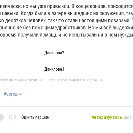
изически, но мы уже привыкли. В конце концов, приходитс
и навыки. Когда были в лагере вышедших из окружения, та
ко десятков человек, так что стали настоящими поварами. 
конечно не без помощи медработников. Но мы всё выдержим
овремя получали помощь и не испытывали ни в чём нужды
Данилова2
Данилова3
бхідний текст і натисніть Ctrl + Enter, щоб повідомити про це редакцію
#сегодня
0,0
Оцініть першим
Авторизуйтесь
, щоб