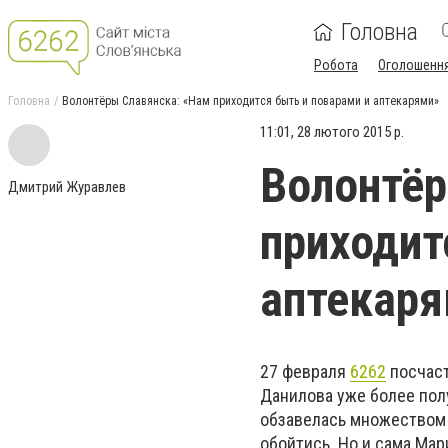
Головна
Робота
Оголошенн
Головна
Волонтёры Славянска: «Нам приходится быть и поварами и аптекарями»
11:01, 28 лютого 2015 р.
Волонтёр
Дмитрий Журавлев
приходит
аптекар
27 февраля
6262
посчаст
Данилова уже более пол
обзавелась множеством 
обойтись. Но и сама Мар