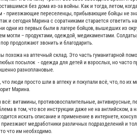
ставшимся без дома из-за войны. Как и тогда, летом, когда
м - приезжающие переселенцы, прибывающие бойцы не зна
так и сегодня Марина с соратниками старается ответить н
они одни из первых были в лагере бойцов, вышедших из ок
чем могли – продуктами, одеждой¸ медикаментами. Солдаты
 пор продолжают звонить и благодарить.
ны похожа на аптечный склад. Это часть гуманитарной пом
любых посылок - одежда для детей и взрослых, но часто п
ршенно разноплановые.
 что люди просто шли в аптеку и покупали всё, что, по их 
ворит Марина.
и всё: витамины, противовоспалительные, антивирусные, 
лема в том, что все инструкции даже не на английском, а н
одится искать описание и применение в интернете, консу
м приезжают медработники различных подразделений и тол
то что им необходимо.