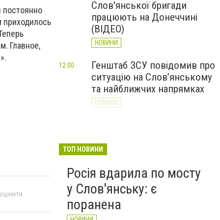
Слов'янської бригади
я постоянно
працюють на Донеччині
м приходилось
(ВІДЕО)
Теперь
НОВИНИ
. Главное,
».
Генштаб ЗСУ повідомив про
12:00
ситуацію на Слов’янському
та найближчих напрямках
НОВИНИ
Слов’янськ обстріляли 13
11:18
разів за добу. Хроніка
великої війни: 7 серпня
ТОП НОВИНИ
НОВИНИ
Росія вдарила по мосту
у Слов'янську: є
 оцінити
поранена
НОВИНИ