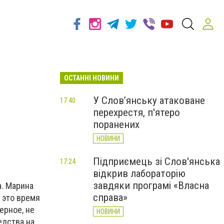
ОСТАННІ НОВИНИ
У Слов’янську атаковане
17:40
перехрестя, п'ятеро
поранених
НОВИНИ
Підприємець зі Слов'янська
17:24
відкрив лабораторію
завдяки програмі «Власна
а. Марина
справа»
 это время
ерное, не
НОВИНИ
едства на