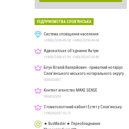
ПІДПРИЄМСТВА СЛОВ'ЯНСЬКА
Система сповіщення населення
+380(67)340-49-59, +380(67)350-44-68
Адвокатське об'єднання Актум
+380(67)566-47-09, +380(50)347-05-80
Бігун Віталій Валерійович - приватний нотаріус
Слов'янського міського нотаріального округу
Дон.обл.
0506555431
Контент агентство MAKE SENSE
0504262624
Стоматологічний кабінет Естет у Слов'янську
+380(66)307-55-75
★ BusMaster ★ Переобладнання