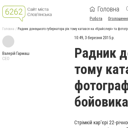
Головна
Робота
Оголошенн
Головна
Радник донецького губернатора рік тому катався на «Крайслері» та фото
10:49, 3 березня 2015 р.
Радник д
Валерій Гармаш
CEO
тому кат
фотограф
бойовик
Стрімкій кар'єрі 22-річ