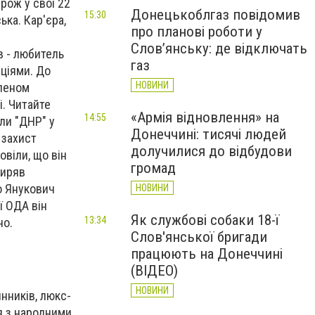
рож у свої 22
Донецькоблгаз повідомив
15:30
ка. Кар'єра,
про планові роботи у
Слов’янську: де відключать
в - любитель
газ
іціями. До
НОВИНИ
членом
і. Читайте
«Армія відновлення» на
14:55
ли "ДНР" у
Донеччині: тисячі людей
 захист
долучилися до відбудови
віли, що він
громад
зиряв
о Янукович
НОВИНИ
ї ОДА він
Як службові собаки 18-ї
13:34
но.
Слов'янської бригади
працюють на Донеччині
(ВІДЕО)
НОВИНИ
нників, люкс-
ся з народними