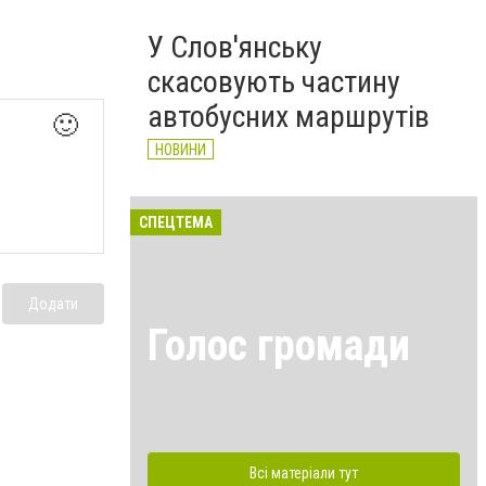
У Слов'янську
скасовують частину
автобусних маршрутів
🙂
НОВИНИ
СПЕЦТЕМА
Додати
Голос громади
Всі матеріали тут