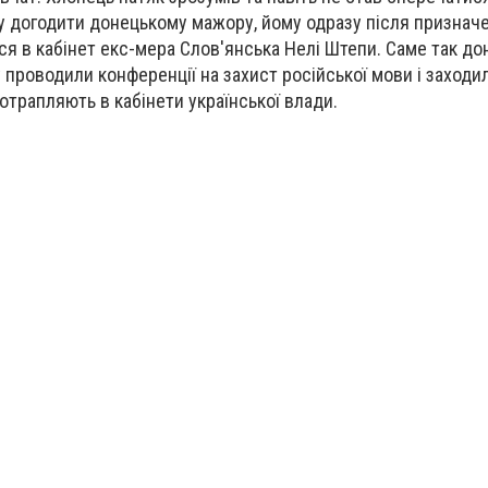
у догодити донецькому мажору, йому одразу після признач
я в кабінет екс-мера Слов'янська Нелі Штепи. Саме так до
у проводили конференції на захист російської мови і заходи
отрапляють в кабінети української влади.