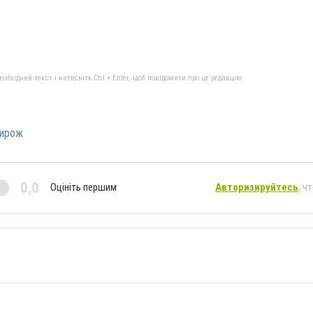
бхідний текст і натисніть Ctrl + Enter, щоб повідомити про це редакцію
ирож
0,0
Оцініть першим
Авторизируйтесь
, ч