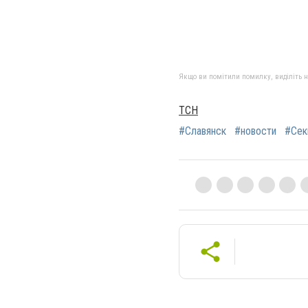
Якщо ви помітили помилку, виділіть нео
ТСН
#Славянск
#новости
#Сек