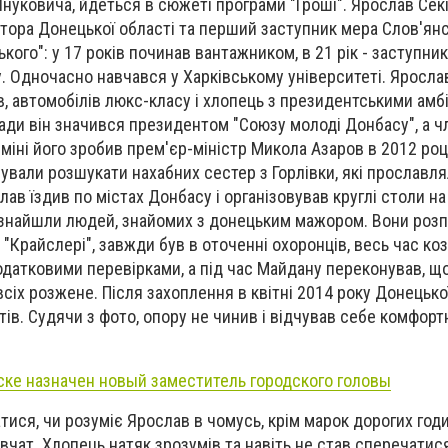
нуковича, йдеться в сюжеті програми "Гроші". Ярослав Секі
тора Донецької області та перший заступник мера Слов'янсь
кого": у 17 років починав вантажником, в 21 рік - заступник
 Одночасно навчався у Харківському університеті. Яросла
, автомобілів люкс-класу і хлопець з президентськими амб
ади він значився президентом "Союзу молоді Донбасу", а 
міні його зробив прем'єр-міністр Микола Азаров в 2012 роц
ували розшукати нахабних сестер з Горлівки, які прославля
лав їздив по містах Донбасу і організовував круглі столи на
" знайшли людей, знайомих з донецьким мажором. Вони розпо
"Крайслері", завжди був в оточенні охоронців, весь час ко
одатковими перевірками, а під час Майдану переконував, щ
всіх розжене. Після захоплення в квітні 2014 року Донецько
тів. Судячи з фото, опору не чинив і відчував себе комфорт
ске назначен новый заместитель городского головы
тися, чи розуміє Ярослав в чомусь, крім марок дорогих годи
івчат. Хлопець натяк зрозумів та навіть не став сперечати