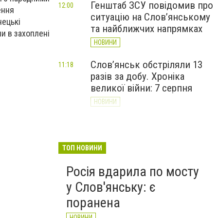
Генштаб ЗСУ повідомив про
12:00
ення
ситуацію на Слов’янському
нецькі
та найближчих напрямках
ли в захоплені
НОВИНИ
Слов’янськ обстріляли 13
11:18
разів за добу. Хроніка
великої війни: 7 серпня
НОВИНИ
За ніч і ранок 7 серпня
10:00
Слов'янськ пережив п'ять
атак дронів - Лях
ТОП НОВИНИ
НОВИНИ
Росія вдарила по мосту
у Слов'янську: є
поранена
НОВИНИ