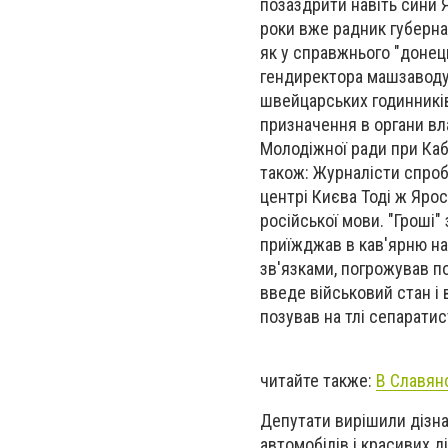
позаздрити навіть сини Я
роки вже радник губерна
як у справжнього "донець
гендиректора машзаводу.
швейцарських годинників
призначення в органи вл
Молодіжної ради при Каб
також: Журналісти спроб
центрі Києва Тоді ж Ярос
російської мови. "Гроші
приїжджав в кав'ярню на 
зв'язками, погрожував п
введе військовий стан і 
позував на тлі сепаратис
читайте также:
В Славян
Депутати вирішили дізна
автомобілів і красивих д