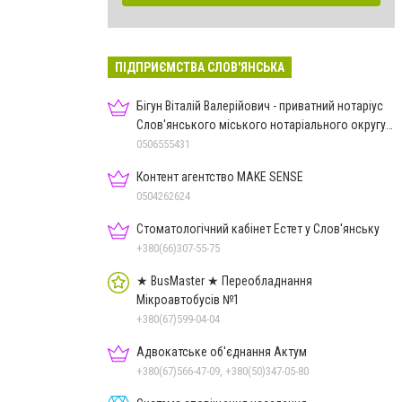
ПІДПРИЄМСТВА СЛОВ'ЯНСЬКА
Бігун Віталій Валерійович - приватний нотаріус
Слов'янського міського нотаріального округу
Дон.обл.
0506555431
Контент агентство MAKE SENSE
0504262624
Стоматологічний кабінет Естет у Слов'янську
+380(66)307-55-75
★ BusMaster ★ Переобладнання
Мікроавтобусів №1
+380(67)599-04-04
Адвокатське об'єднання Актум
+380(67)566-47-09, +380(50)347-05-80