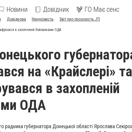
Новини
Довідник
ГО Має сенс
я
Довідкова
Нерухомість
Звіт про прозорість JTI
графувався в захопленій бойовиками ОДА
онецького губернатора
ався на «Крайслері» т
увався в захопленій
ами ОДА
ного радника губернатора Донецької області Ярослава Секір