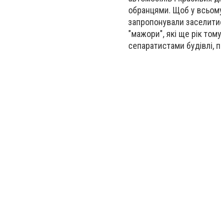
обранцями. Щоб у всьом
запропонували заселитис
"мажори", які ще рік том
сепаратистами будівлі, п