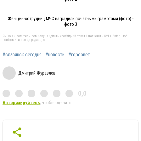
Женщин-сотрудниц МЧС наградили почётными грамотами (фото) -
фото 3
Якщо ви помітили помилку, виділіть необхідний текст і натисніть Ctrl + Enter, щоб
повідомити про це редакцію
#славянск сегодня
#новости
#горсовет
Дмитрий Журавлев
0,0
Авторизируйтесь
, чтобы оценить