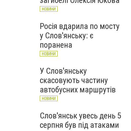
загибелі Олексія Юкова
НОВИНИ
Росія вдарила по мосту
у Слов'янську: є
поранена
НОВИНИ
У Слов'янську
скасовують частину
автобусних маршрутів
НОВИНИ
Слов'янськ увесь день 5
серпня був під атаками