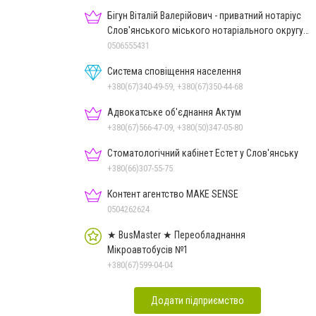
Бігун Віталій Валерійович - приватний нотаріус
Слов'янського міського нотаріального округу
Дон.обл.
0506555431
Система сповіщення населення
+380(67)340-49-59, +380(67)350-44-68
Адвокатське об'єднання Актум
+380(67)566-47-09, +380(50)347-05-80
Стоматологічний кабінет Естет у Слов'янську
+380(66)307-55-75
Контент агентство MAKE SENSE
0504262624
★ BusMaster ★ Переобладнання
Мікроавтобусів №1
+380(67)599-04-04
Додати підприємство