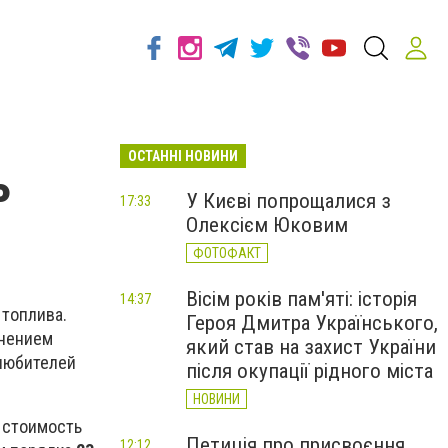
ОСТАННІ НОВИНИ
ь
У Києві попрощалися з
17:33
Олексієм Юковим
ФОТОФАКТ
Вісім років пам'яті: історія
14:37
 топлива.
Героя Дмитра Українського,
лнением
який став на захист України
любителей
після окупації рідного міста
НОВИНИ
я стоимость
Петиція про присвоєння
12:12