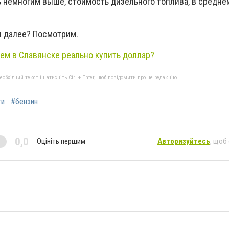
 немногим выше, стоимость дизельного топлива, в средн
я далее? Посмотрим.
ем в Славянске реально купить доллар?
бхідний текст і натисніть Ctrl + Enter, щоб повідомити про це редакцію
ти
#бензин
0,0
Оцініть першим
Авторизуйтесь
, щоб