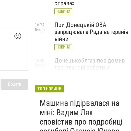
справа»
НОВИНИ
При Донецькій ОВА
16:24
Вчора
запрацювала Рада ветеранів
🙂
війни
НОВИНИ
Донецькоблгаз повідомив
15:30
Вчора
про планові роботи у
Слов’янську: де відключать
газ
Додати
ТОП НОВИНИ
НОВИНИ
Машина підірвалася на
міні: Вадим Лях
сповістив про подробиці