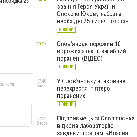
ем порядка
23
звання Героя України
Олексію Юкову набрала
необхідні 25 тисяч голосів
НОВИНИ
Слов'янськ пережив 10
10:27
ворожих атак: є загиблий і
поранені (ВІДЕО)
НОВИНИ
У Слов’янську атаковане
17:40
 оцінити
Вчора
перехрестя, п'ятеро
поранених
НОВИНИ
Підприємець зі Слов'янська
17:24
Вчора
відкрив лабораторію
завдяки програмі «Власна