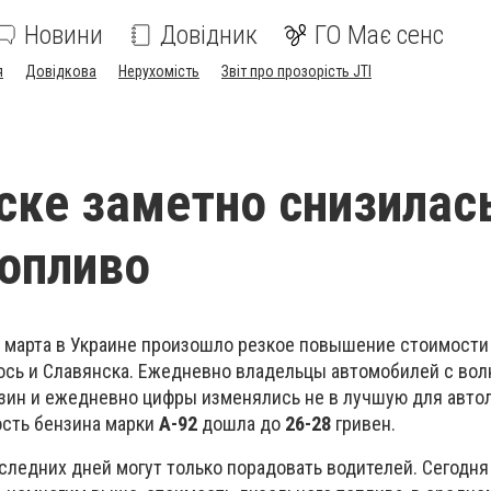
Новини
Довідник
ГО Має сенс
я
Довідкова
Нерухомість
Звіт про прозорість JTI
ске заметно снизилас
топливо
е марта в Украине произошло резкое повышение стоимости
лось и Славянска. Ежедневно владельцы автомобилей с во
зин и ежедневно цифры изменялись не в лучшую для авто
ость бензина марки
А-92
дошла до
26-28
гривен.
следних дней могут только порадовать водителей. Сегодн