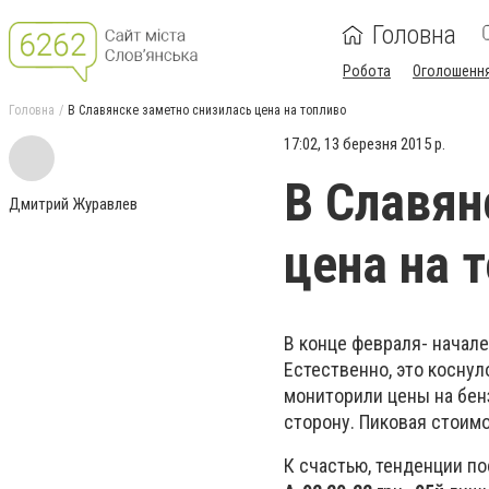
Головна
Робота
Оголошенн
Головна
В Славянске заметно снизилась цена на топливо
17:02, 13 березня 2015 р.
В Славян
Дмитрий Журавлев
цена на 
В конце февраля- начал
Естественно, это косну
мониторили цены на бен
сторону. Пиковая стоим
К счастью, тенденции по