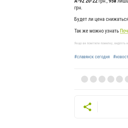
А-92 20-22
грн.,
95й
лишь
грн.
Будет ли цена снижатьс
Так же можно узнать
Поч
Якщо ви помітили помилку, виділіть нео
#славянск сегодня
#новос