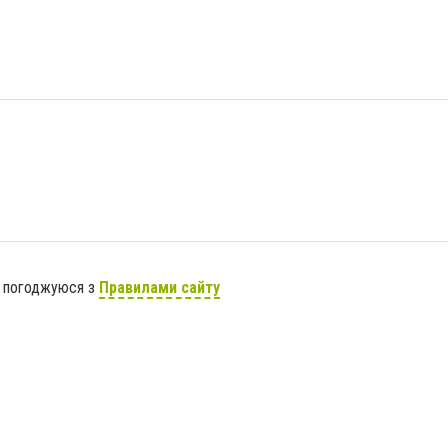
я погоджуюся з
Правилами сайту