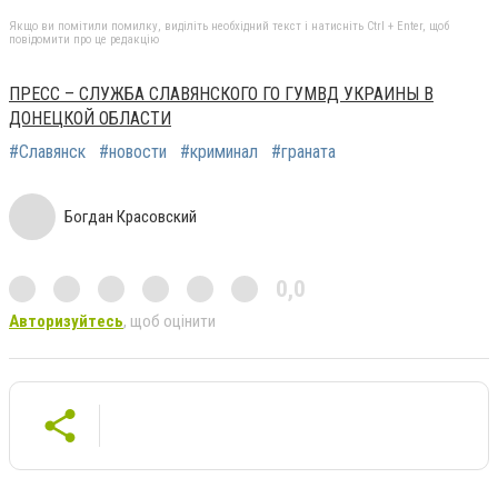
Якщо ви помітили помилку, виділіть необхідний текст і натисніть Ctrl + Enter, щоб
повідомити про це редакцію
ПРЕСС – СЛУЖБА СЛАВЯНСКОГО ГО ГУМВД УКРАИНЫ В
ДОНЕЦКОЙ ОБЛАСТИ
#Славянск
#новости
#криминал
#граната
Богдан Красовский
0,0
Авторизуйтесь
, щоб оцінити