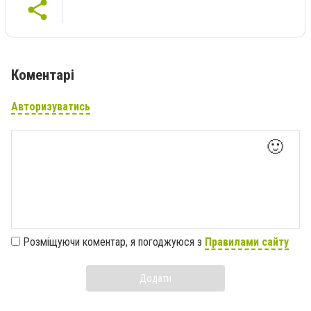
Коментарі
Авторизуватись
🙂
Розміщуючи коментар, я погоджуюся з
Правилами сайту
Додати