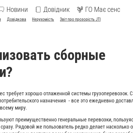
Новини
Довідник
ГО Має сенс
я
Довідкова
Нерухомість
Звіт про прозорість JTI
низовать сборные
и?
ес требует хорошо отлаженной системы грузоперевозок. 
потребительского назначения - все это ежедневно достав
 всему миру.
ьзуют преимущественно генеральные перевозки, пользуяс
 сразу. Рядовой же пользователь редко делает насколько