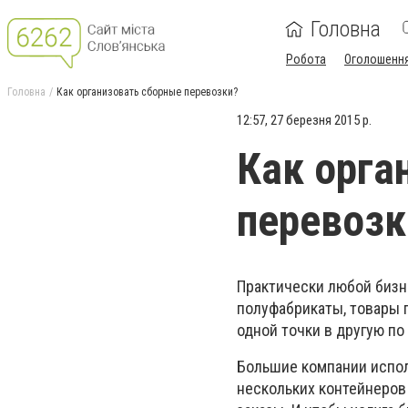
Головна
Робота
Оголошенн
Головна
Как организовать сборные перевозки?
12:57, 27 березня 2015 р.
Как орга
перевозк
Практически любой бизн
полуфабрикаты, товары 
одной точки в другую по
Большие компании испол
нескольких контейнеров