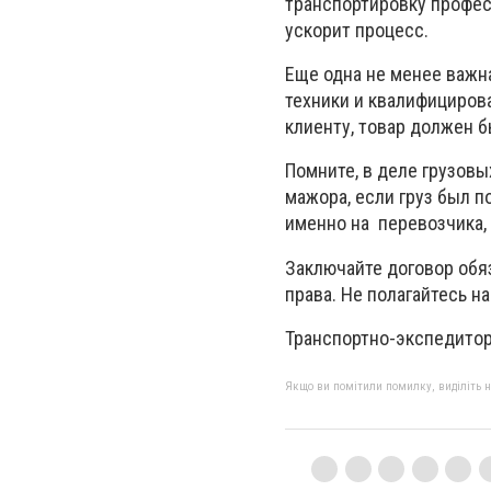
транспортировку професс
ускорит процесс.
Еще одна не менее важна
техники и квалифицирова
клиенту, товар должен б
Помните, в деле грузовы
мажора, если груз был п
именно на перевозчика, 
Заключайте договор обя
права. Не полагайтесь 
Транспортно-экспедиторс
Якщо ви помітили помилку, виділіть нео