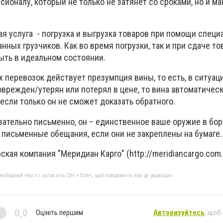
ионалу, который не только не затянет со сроками, но и м
я услуга - погрузка и выгрузка товаров при помощи специ
нных грузчиков. Как во время погрузки, так и при сдаче то
ыть в идеальном состоянии.
х перевозок действует презумпция вины, то есть, в ситуац
оврежден/утерян или потерял в цене, то вина автоматичес
если только он не сможет доказать обратного.
зательно письменно, он – единственное ваше оружие в бор
на письменные обещания, если они не закреплены на бумаг
кая компания "Меридиан Карго" (http://meridiancargo.com.
бхідний текст і натисніть Ctrl + Enter, щоб повідомити про це редакцію
0,0
Оцініть першим
Авторизуйтесь
, щоб