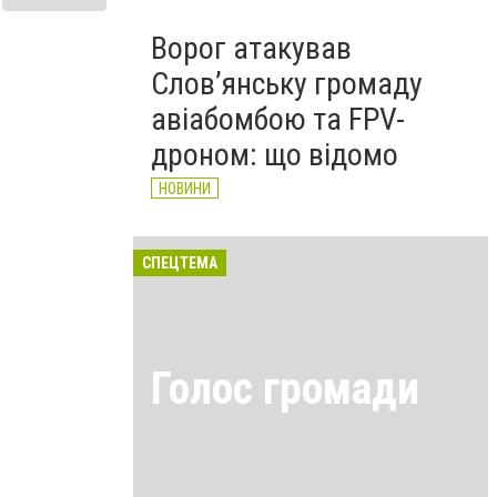
Ворог атакував
Слов’янську громаду
авіабомбою та FPV-
дроном: що відомо
НОВИНИ
СПЕЦТЕМА
Голос громади