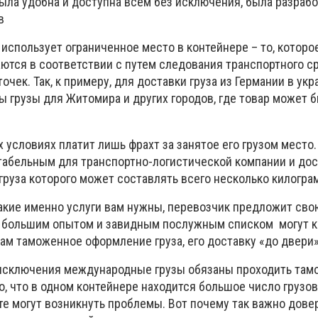
была удобна и доступна всем без исключения, была разраб
в
использует ограниченное место в контейнере – то, которо
аются в соответствии с путем следования транспортного с
чек. Так, к примеру, для доставки груза из Германии в ук
ы грузы для Житомира и других городов, где товар может 
 условиях платит лишь фрахт за занятое его грузом место.
табельным для транспортно-логистической компании и до
с груза которого может составлять всего несколько кило
какие именно услуги вам нужны, перевозчик предложит св
с большим опытом и завидным послужным списком могут 
ам таможенное оформление груза, его доставку «до двери»
з исключения международные грузы обязаны проходить та
го, что в одном контейнере находится большое число грузов
те могут возникнуть проблемы. Вот почему так важно дове