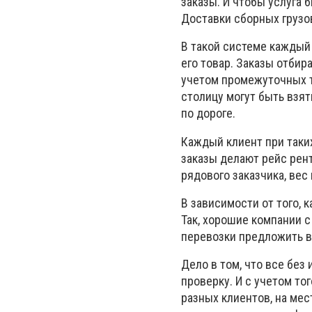
заказы. И чтобы услуга 
Доставки сборных грузо
В такой системе каждый 
его товар. Заказы отбир
учетом промежуточных то
столицу могут быть взят
по дороге.
Каждый клиент при таких
заказы делают рейс рен
рядового заказчика, ве
В зависимости от того, 
Так, хорошие компании 
перевозки предложить в
Дело в том, что все бе
проверку. И с учетом то
разных клиентов, на мес