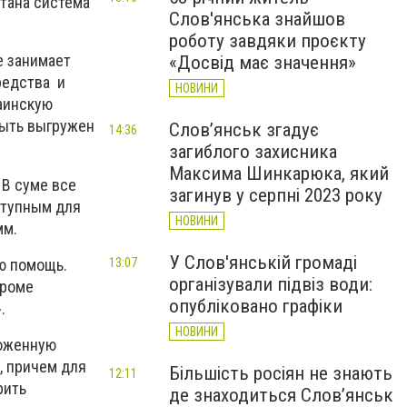
отана система
Слов'янська знайшов
роботу завдяки проєкту
е занимает
«Досвід має значення»
редства и
НОВИНИ
раинскую
быть выгружен
Слов’янськ згадує
14:36
загиблого захисника
Максима Шинкарюка, який
 В суме все
загинув у серпні 2023 року
ступным для
НОВИНИ
грамм.
У Слов'янській громаді
ою помощь.
13:07
організували підвіз води:
кроме
опубліковано графіки
.
НОВИНИ
моженную
, причем для
Більшість росіян не знають
12:11
рить
де знаходиться Слов’янськ