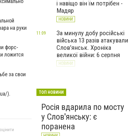
аксимально
і навіщо він їм потрібен -
Мадяр
НОВИНИ
альной
вара на руки
За минулу добу російські
11:09
війська 13 разів атакували
Слов'янськ. Хроніка
ии форс-
великої війни: 6 серпня
ки ложится
НОВИНИ
ьбе за свои
Через постійні обстріли
10:29
е.
Слов’янська
Донецькоблгаз припиняє
ТОП НОВИНИ
ua/).
обслуговування двох
Росія вдарила по мосту
районів
у Слов'янську: є
НОВИНИ
поранена
 оцінити
НОВИНИ