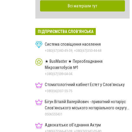
Всі матеріали тут
ПІДПРИЄМСТВА СЛОВ'ЯНСЬКА
Система сповіщення населення
+380(67)340-49-59, +380(67)350-44-68
★ BusMaster ★ Переобладнання
Мікроавтобусів №1
+380(67)599-04-04
Стоматологічний кабінет Естет у Слов'янську
+380(66)307-55-75
Бігун Віталій Валерійович - приватний нотаріус
Слов'янського міського нотаріального округу
Дон.обл.
0506555431
Адвокатське об'єднання Актум
+380(67)566-47-09, +380(50)347-05-80