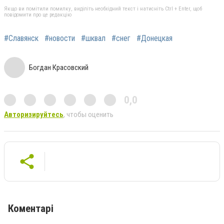
Якщо ви помітили помилку, виділіть необхідний текст і натисніть Ctrl + Enter, щоб
повідомити про це редакцію
#Славянск
#новости
#шквал
#снег
#Донецкая
Богдан Красовский
0,0
Авторизируйтесь
, чтобы оценить
Коментарі