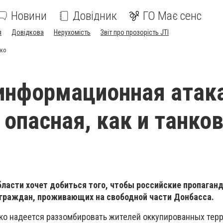
Новини
Довідник
ГО Має сенс
я
Довідкова
Нерухомість
Звіт про прозорість JTI
нко
информационная атак
опасная, как и танков
бласти хочет добиться того, чтобы российские пропаган
граждан, проживающих на свободной части Донбасса.
ко надеется раззомбировать жителей оккупированных терр