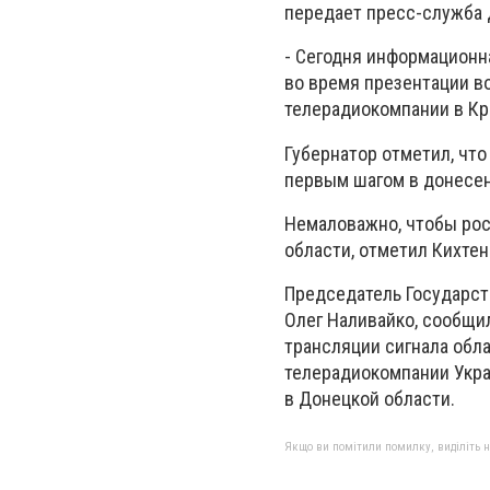
передает пресс-служба 
- Сегодня информационна
во время презентации в
телерадиокомпании в Кр
Губернатор отметил, чт
первым шагом в донесен
Немаловажно, чтобы рос
области, отметил Кихтен
Председатель Государст
Олег Наливайко, сообщи
трансляции сигнала обл
телерадиокомпании Укра
в Донецкой области.
Якщо ви помітили помилку, виділіть нео