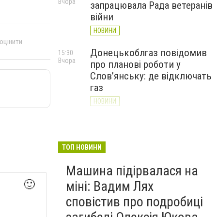
Вчора
запрацювала Рада ветеранів
війни
НОВИНИ
 оцінити
Донецькоблгаз повідомив
15:30
Вчора
про планові роботи у
Слов’янську: де відключать
газ
НОВИНИ
«Армія відновлення» на
14:55
Вчора
Донеччині: тисячі людей
долучилися до відбудови
ТОП НОВИНИ
громад
Машина підірвалася на
НОВИНИ
🙂
міні: Вадим Лях
сповістив про подробиці