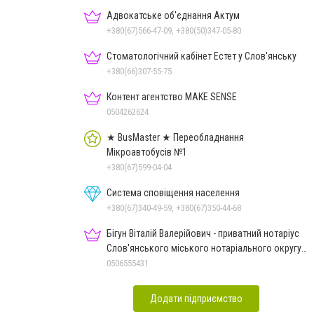
Адвокатське об'єднання Актум
+380(67)566-47-09, +380(50)347-05-80
Стоматологічний кабінет Естет у Слов'янську
+380(66)307-55-75
Контент агентство MAKE SENSE
0504262624
★ BusMaster ★ Переобладнання
Мікроавтобусів №1
+380(67)599-04-04
Система сповіщення населення
+380(67)340-49-59, +380(67)350-44-68
Бігун Віталій Валерійович - приватний нотаріус
Слов'янського міського нотаріального округу
Дон.обл.
0506555431
Додати підприємство