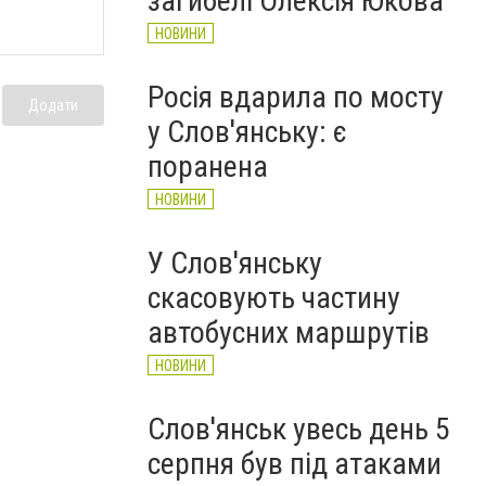
загибелі Олексія Юкова
НОВИНИ
Росія вдарила по мосту
Додати
у Слов'янську: є
поранена
НОВИНИ
У Слов'янську
скасовують частину
автобусних маршрутів
НОВИНИ
Слов'янськ увесь день 5
серпня був під атаками