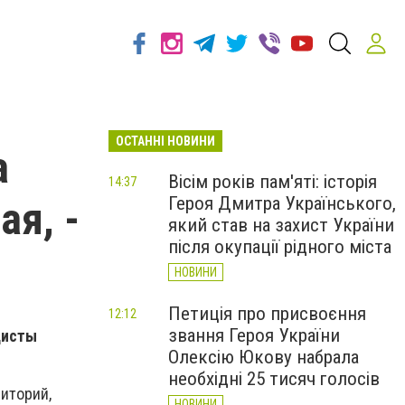
ОСТАННІ НОВИНИ
а
Вісім років пам'яті: історія
14:37
Героя Дмитра Українського,
ая, -
який став на захист України
після окупації рідного міста
НОВИНИ
Петиція про присвоєння
12:12
звання Героя України
дисты
Олексію Юкову набрала
необхідні 25 тисяч голосів
иторий,
НОВИНИ