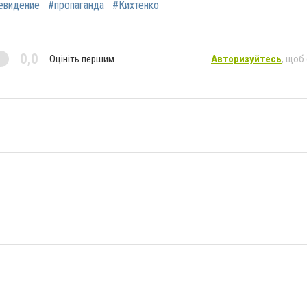
евидение
#пропаганда
#Кихтенко
0,0
Оцініть першим
Авторизуйтесь
, щоб