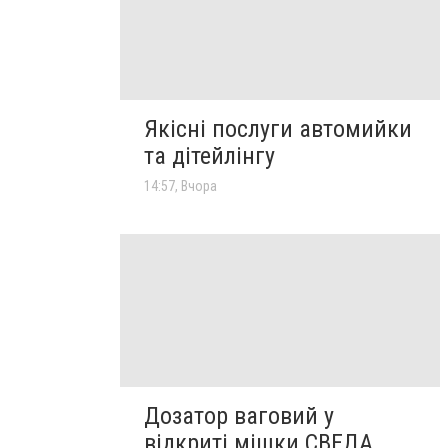
Якісні послуги автомийки
та дітейлінгу
14:57, Вчора
Дозатор ваговий у
відкриті мішки СВЕДА