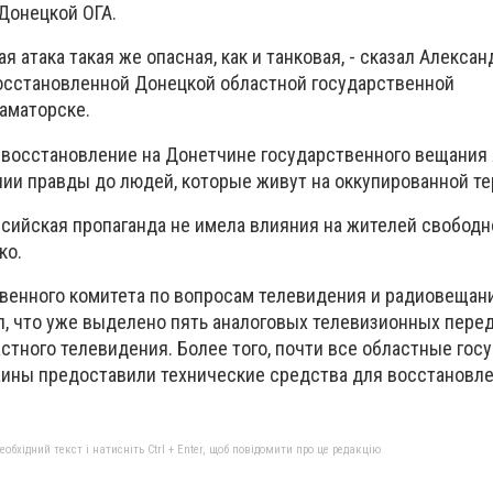
Донецкой ОГА.
я атака такая же опасная, как и танковая, - сказал Алекса
осстановленной Донецкой областной государственной
аматорске.
о восстановление на Донетчине государственного вещания
ии правды до людей, которые живут на оккупированной те
сийская пропаганда не имела влияния на жителей свободн
ко.
венного комитета по вопросам телевидения и радиовещан
л, что уже выделено пять аналоговых телевизионных пере
астного телевидения. Более того, почти все областные го
ины предоставили технические средства для восстановл
бхідний текст і натисніть Ctrl + Enter, щоб повідомити про це редакцію