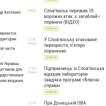
Слов'янськ пережив 10
10:27
ндр Кихтенко
ворожих атак: є загиблий і
поранені (ВІДЕО)
НОВИНИ
 является
рритории.
У Слов’янську атаковане
17:40
Вчора
перехрестя, п'ятеро
ой части
поранених
НОВИНИ
ия Украины
Підприємець зі Слов'янська
17:24
датчиков для
Вчора
відкрив лабораторію
сударственные
завдяки програмі «Власна
ения вещания
справа»
НОВИНИ
При Донецькій ОВА
16:24