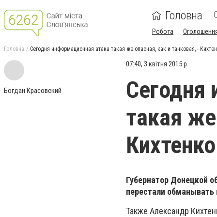
Головна
Робота
Оголошенн
Головна
Сегодня информационная атака такая же опасная, как и танковая, - Кихте
07:40, 3 квітня 2015 р.
Сегодня 
Богдан Красовский
такая же 
Кихтенко
Губернатор Донецкой о
перестали обманывать 
Также Александр Кихтен