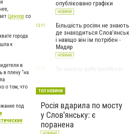
ли
опубліковано графіки
нее,
НОВИНИ
дает
Цензор
со
Більшість росіян не знають
12:11
де знаходиться Слов’янськ
хвате города
і навіщо він їм потрібен -
ишла к
Мадяр
НОВИНИ
видетеля в
За минулу добу російські
11:09
ь в плену "на
війська 13 разів атакували
ала
Слов'янськ. Хроніка
о о том, что
великої війни: 6 серпня
ТОП НОВИНИ
НОВИНИ
Росія вдарила по мосту
ржание под
е
у Слов'янську: є
стические
поранена
НОВИНИ