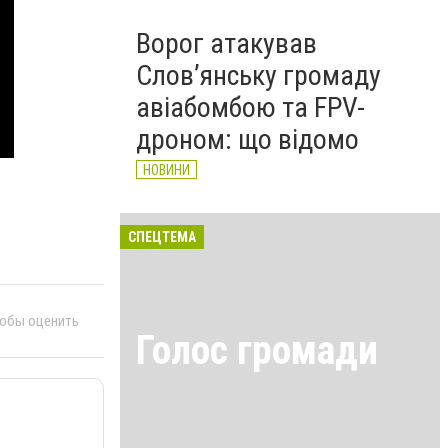
Ворог атакував
Слов’янську громаду
авіабомбою та FPV-
дроном: що відомо
НОВИНИ
СПЕЦТЕМА
тобы оценить
Голос громади