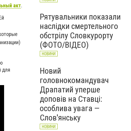
льный акт
.
Рятувальники показали
Ей
наслідки смертельного
обстрілу Словкурорту
 которые
анизации)
(ФОТО/ВІДЕО)
НОВИНИ
ию
Новий
й для
головнокомандувач
Драпатий уперше
доповів на Ставці:
особлива увага —
Слов'янську
НОВИНИ