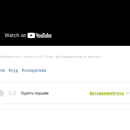
бхідний текст і натисніть Ctrl + Enter, щоб повідомити про це редакцію
па
#суд
#сепаратизм
0,0
Оцініть першим
Авторизируйтесь
, ч