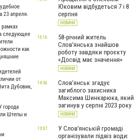
Юковим відбудеться 7 і 8
судебное
серпня
 23 апреля.
НОВИНИ
 рамках
на следующее
58-річний житель
15:16
жители
Слов'янська знайшов
ложности как
роботу завдяки проєкту
одняшние
«Досвід має значення»
я
НОВИНИ
видетелей
тличии от
Слов’янськ згадує
14:36
Вита Дубовик,
загиблого захисника
Максима Шинкарюка, який
загинув у серпні 2023 року
У города
ели Штепы и
НОВИНИ
У Слов'янській громаді
13:07
ни
організували підвіз води: