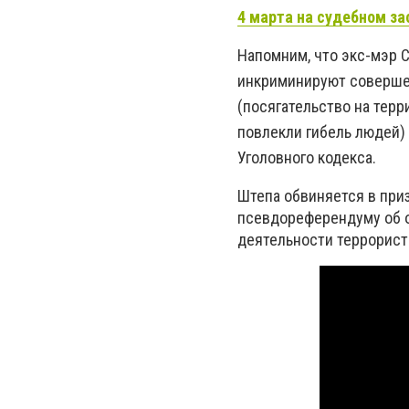
4 марта на судебном за
Напомним, что экс-мэр С
инкриминируют совершен
(посягательство на тер
повлекли гибель людей) 
Уголовного кодекса.
Штепа обвиняется в при
псевдореферендуму об о
деятельности террористи