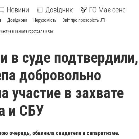
Новини
Довідник
ГО Має сенс
я
Довідкова
Нерухомість
Звіт про прозорість JTI
частие в захвате горотдела и СБУ
и в суде подтвердили,
па добровольно
а участие в захвате
а и СБУ
вою очередь, обвинила свидетеля в сепаратизме.