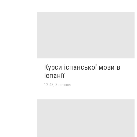
Курси іспанської мови в
Іспанії
12:43, 3 серпня