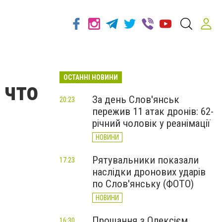
ОСТАННІ НОВИНИ
 что
За день Слов'янськ
20:23
пережив 11 атак дронів: 62-
річний чоловік у реанімації
НОВИНИ
Рятувальники показали
17:23
наслідки дронових ударів
по Слов'янську (ФОТО)
НОВИНИ
Прощання з Олексієм
16:30