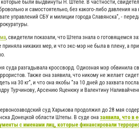
 которые были выдвинуты Н. Штепе. В частности, свидете
бровольно и самостоятельно, без какого-либо давления на 
вате управлений СБУ и милиции города Славянска", - пере
рокуратуры.
рма
, свидетели показали, что Штепа знала о готовящемся за
не приняла никаких мер, и что экс-мэр не была в плену, а пр
о.
ия суда разгадывала кроссворд. Одиозная мэр обвинила с
еррористов. Также она заявила, что никому не желает сидет
еть на 30 кг", и что она якобы "за 10 дней до захвата посл
дру Турчинову, Арсению Яценюку и Валентину Наливайченк
Червонозаводский суд Харькова продолжил до 28 мая соде
нска Донецкой области Штепы. В суде она
заявила, что в е
ументы с именами лиц, которые финансировали террори