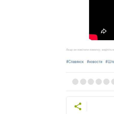
Якщо ви помітили помилку, виділіть нео
#Славянск
#новости
#Ште