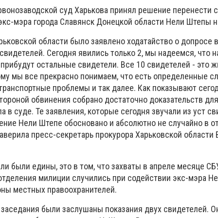
Червонозаводской суд Харькова принял решение перенести 
экс-мэра города Славянск Донецкой области Нели Штепы на
рьковской области было заявлено ходатайство о допросе в
свидетелей. Сегодня явились только 2, мы надеемся, что 
, прибудут остальные свидетели. Все 10 свидетелей - это 
ому мы все прекрасно понимаем, что есть определенные с
м транспортные проблемы и так далее. Как показывают сег
стороной обвинения собрано достаточно доказательств дл
а в суде. Те заявления, которые сегодня звучали из уст с
нение Нели Штепе обосновано и абсолютно не случайно в о
 - заверила пресс-секретарь прокурора Харьковской области 
ли были едины, это в том, что захваты в апреле месяце СБ
 отделения милиции случились при содействии экс-мэра Н
оны местных правоохранителей.
 заседания были заслушаны показания двух свидетелей. О