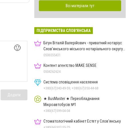
Всі матеріали тут
ПІДПРИЄМСТВА СЛОВ'ЯНСЬКА
Бігун Віталій Валерійович - приватний нотаріус
🙂
Слов'янського міського нотаріального округу
Дон.обл.
0506555431
Контент агентство MAKE SENSE
0504262624
Система сповіщення населення
+380(67)340-49-59, +380(67)350-44-68
Додати
★ BusMaster ★ Переобладнання
Мікроавтобусів №1
+380(67)599-04-04
Стоматологічний кабінет Естет у Слов'янську
+380(66)307-55-75