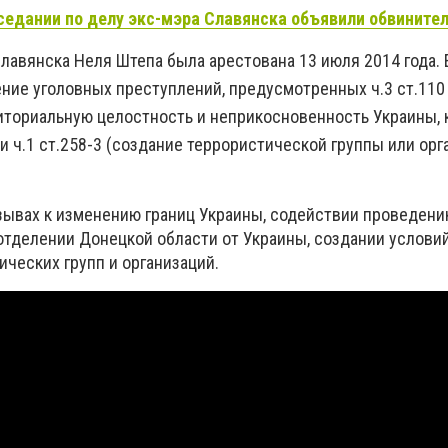
седании по делу экс-мэра Славянска объявили обвините
лавянска Неля Штепа была арестована 13 июля 2014 года. 
ие уголовных преступлений, предусмотренных ч.3 ст.110
риториальную целостность и неприкосновенность Украины,
и ч.1 ст.258-3 (создание террористической группы или орг
зывах к изменению границ Украины, содействии проведен
тделении Донецкой области от Украины, создании услови
ческих групп и организаций.