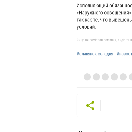
Исполняющий обязанност
«Наружного освещения» о
так как те, что вывешен
условий.
Якщо ви помітили помилку, виділіть нео
#славянск сегодня
#новос