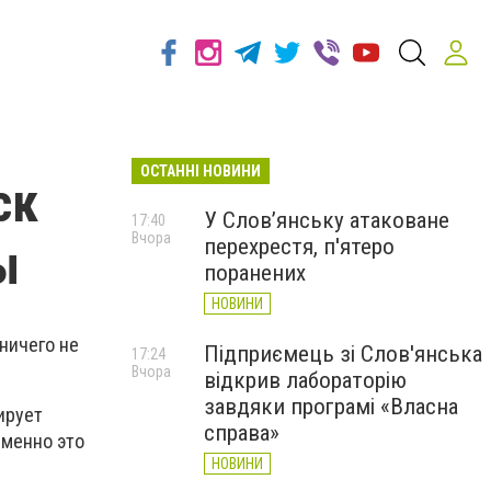
ОСТАННІ НОВИНИ
ск
У Слов’янську атаковане
17:40
Вчора
перехрестя, п'ятеро
ы
поранених
НОВИНИ
ничего не
Підприємець зі Слов'янська
17:24
Вчора
відкрив лабораторію
завдяки програмі «Власна
ирует
справа»
именно это
НОВИНИ