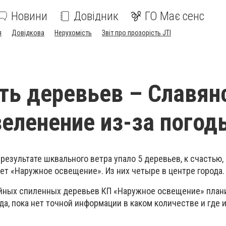
Новини
Довідник
ГО Має сенс
я
Довідкова
Нерухомість
Звіт про прозорість JTI
ть деревьев – Славян
зеленение из-за погод
езультате шквального ветра упало 5 деревьев, к счастью, 
ет «Наружное освещение». Из них четыре в центре города.
йных спиленных деревьев КП «Наружное освещение» план
а, пока нет точной информации в каком количестве и где 