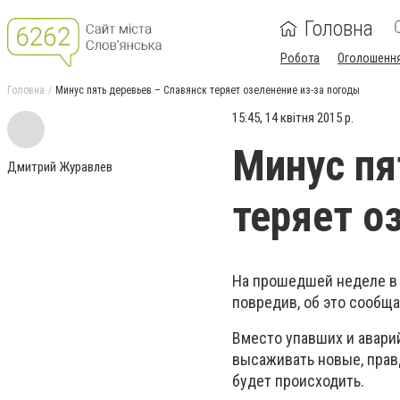
Головна
Робота
Оголошенн
Головна
Минус пять деревьев – Славянск теряет озеленение из-за погоды
15:45, 14 квітня 2015 р.
Минус пя
Дмитрий Журавлев
теряет о
На прошедшей неделе в р
повредив, об это сообща
Вместо упавших и авари
высаживать новые, правд
будет происходить.