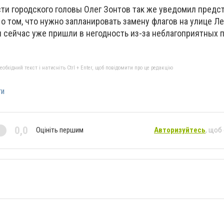
и городского головы Олег Зонтов так же уведомил предс
 том, что нужно запланировать замену флагов на улице Л
ы сейчас уже пришли в негодность из-за неблагоприятных 
бхідний текст і натисніть Ctrl + Enter, щоб повідомити про це редакцію
ти
0,0
Оцініть першим
Авторизуйтесь
, щоб