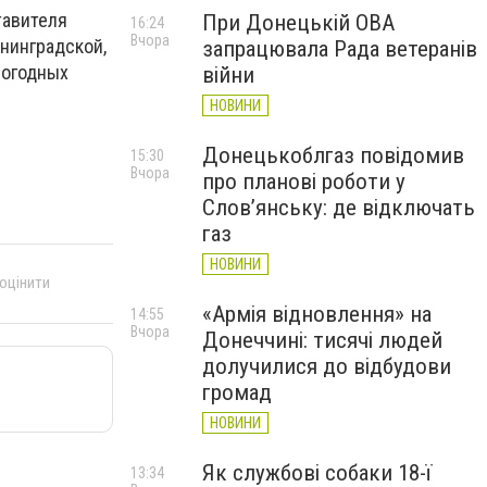
тавителя
При Донецькій ОВА
16:24
Вчора
енинградской,
запрацювала Рада ветеранів
погодных
війни
НОВИНИ
Донецькоблгаз повідомив
15:30
Вчора
про планові роботи у
Слов’янську: де відключать
газ
НОВИНИ
 оцінити
«Армія відновлення» на
14:55
Вчора
Донеччині: тисячі людей
долучилися до відбудови
громад
НОВИНИ
Як службові собаки 18-ї
13:34