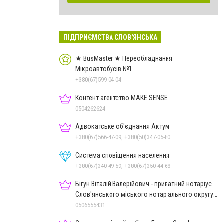
ПІДПРИЄМСТВА СЛОВ'ЯНСЬКА
★ BusMaster ★ Переобладнання
Мікроавтобусів №1
+380(67)599-04-04
Контент агентство MAKE SENSE
0504262624
Адвокатське об'єднання Актум
+380(67)566-47-09, +380(50)347-05-80
Система сповіщення населення
+380(67)340-49-59, +380(67)350-44-68
Бігун Віталій Валерійович - приватний нотаріус
Слов'янського міського нотаріального округу
Дон.обл.
0506555431