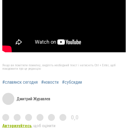
Якщо ви помітили помилку, виділіть необхідний текст і натисніть Ctrl + Enter, щоб
повідомити про це редакцію
#славянск сегодня
#новости
#субсидии
Дмитрий Журавлев
0,0
Авторизуйтесь
, щоб оцінити