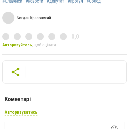
#Славянск
#новости
#депутат
#прогул
#Солод
Богдан Красовский
0,0
Авторизуйтесь
, щоб оцінити
Коментарі
Авторизуватись