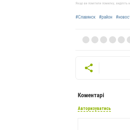
Якщо ви помітили помилку, виділіть нео
#Славянск
#район
#новос
Коментарі
Авторизуватись