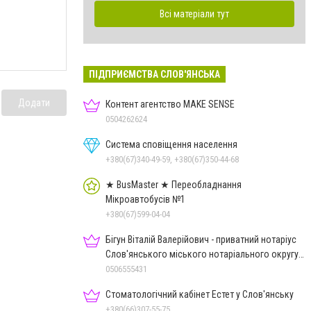
Всі матеріали тут
ПІДПРИЄМСТВА СЛОВ'ЯНСЬКА
Додати
Контент агентство MAKE SENSE
0504262624
Система сповіщення населення
+380(67)340-49-59, +380(67)350-44-68
★ BusMaster ★ Переобладнання
Мікроавтобусів №1
+380(67)599-04-04
Бігун Віталій Валерійович - приватний нотаріус
Слов'янського міського нотаріального округу
Дон.обл.
0506555431
Стоматологічний кабінет Естет у Слов'янську
+380(66)307-55-75