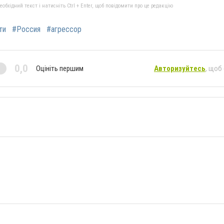
бхідний текст і натисніть Ctrl + Enter, щоб повідомити про це редакцію
ти
#Россия
#агрессор
0,0
Оцініть першим
Авторизуйтесь
, щоб