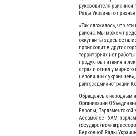
руководителя районной 
Рады Украины о признан
«Так сложилось, что эти
района. Мы можем предст
оккупанты здесь осталис
происходит в других го
территориях нет работы 
продуктов питания и лек
страх и отнял у мирного
неповинных украинцев»,
райгосадминистрации Ко
Обращаясь к народным и
Организации Объединенн
Европы, Парламентской 
Ассамблее ГУАМ, парлам
государством-агрессор
Верховной Рады Украины