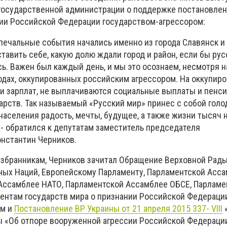
государственной администрации о поддержке постановле
ии Российской Федерации государством-агрессором:
 печальные события начались именно из города Славянск и
авить себе, какую долю ждали город и район, если бы рус
ь. Важен был каждый день, и мы это осознаем, несмотря на
родах, оккупированных российским агрессором. На оккупир
и зарплат, не выплачиваются социальные выплаты и пенсии
арств. Так называемый «Русский мир» принес с собой голод
 населения радость, мечты, будущее, а также жизни тысяч 
 - обратился к депутатам заместитель председателя
нстантин Черников.
збранникам, Черников зачитал Обращение Верховной Рады
ых Наций, Европейскому Парламенту, Парламентской Асса
Ассамблее НАТО, Парламентской Ассамблее ОБСЕ, Парламе
ентам государств мира о признании Российской Федераци
ом и
Постановление ВР Украины от 21 апреля 2015 337- VІІІ
«
 «Об отпоре вооруженной агрессии Российской Федераци