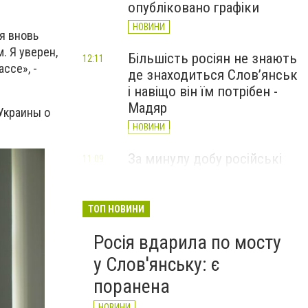
опубліковано графіки
НОВИНИ
я вновь
. Я уверен,
Більшість росіян не знають
12:11
ссе», -
де знаходиться Слов’янськ
і навіщо він їм потрібен -
Мадяр
Украины о
НОВИНИ
За минулу добу російські
11:09
війська 13 разів атакували
Слов'янськ. Хроніка
великої війни: 6 серпня
ТОП НОВИНИ
НОВИНИ
Росія вдарила по мосту
у Слов'янську: є
поранена
НОВИНИ