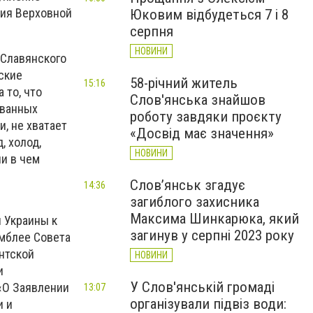
ния Верховной
Юковим відбудеться 7 і 8
серпня
НОВИНИ
 Славянского
ские
58-річний житель
15:16
 то, что
Слов'янська знайшов
ованных
роботу завдяки проєкту
, не хватает
«Досвід має значення»
, холод,
НОВИНИ
ни в чем
Слов’янськ згадує
14:36
загиблого захисника
Максима Шинкарюка, який
 Украины к
загинув у серпні 2023 року
мблее Совета
нтской
НОВИНИ
и
У Слов'янській громаді
О Заявлении
13:07
організували підвіз води:
и и