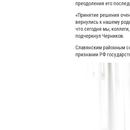
преодоления его послед
«Принятие решения очен
вернулись к нашему род
что сегодня мы, коллеги
подчеркнул Черников.
Славянским районным с
признании РФ государст