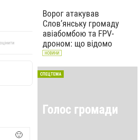
Ворог атакував
Слов’янську громаду
авіабомбою та FPV-
дроном: що відомо
 оцінити
НОВИНИ
СПЕЦТЕМА
Голос громади
🙂