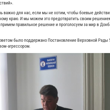
ствий».
ь важно для нас, если мы не хотим, чтобы боевые действи
ному краю. И мы можем это предотвратить своим решением
, примем правильное решение и проголосуем за мир в Донба
оветом было поддержано Постановление Верховной Рады 
вом-агрессором.