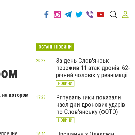
ОСТАННІ НОВИНИ
За день Слов'янськ
20:23
пережив 11 атак дронів: 62-
ром
річний чоловік у реанімації
НОВИНИ
, на котором
Рятувальники показали
17:23
наслідки дронових ударів
по Слов'янську (ФОТО)
НОВИНИ
упление
Прощання з Олексієм
16:30