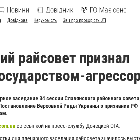
Новини
Довідник
ГО Має сенс
я
Довідкова
Нерухомість
Звіт про прозорість JTI
ий райсовет признал
осударством-агрессо
рное заседание 34 сессии Славянского районного совета
остановление Верховной Рады Украины о признании РФ
ом.
com.ua
со ссылкой на пресс-службу Донецкой ОГА.
стки дня пленарного заседания райсовета значилось выст