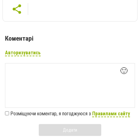
Коментарі
Авторизуватись
🙂
Розміщуючи коментар, я погоджуюся з
Правилами сайту
Додати