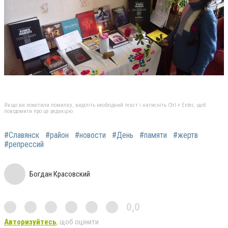
Якщо ви помітили помилку, виділіть необхідний текст і натисніть Ctrl + Enter, щоб
повідомити про це редакцію
#Славянск
#район
#новости
#День
#памяти
#жертв
#репрессий
Богдан Красовский
0,0
Авторизуйтесь
, щоб оцінити