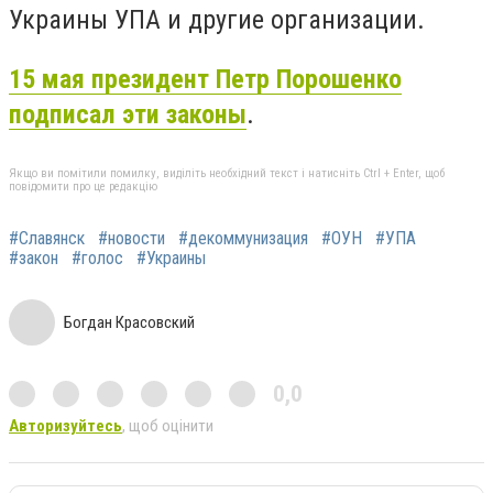
Украины УПА и другие организации.
15 мая президент Петр Порошенко
подписал эти законы
.
Якщо ви помітили помилку, виділіть необхідний текст і натисніть Ctrl + Enter, щоб
повідомити про це редакцію
#Славянск
#новости
#декоммунизация
#ОУН
#УПА
#закон
#голос
#Украины
Богдан Красовский
0,0
Авторизуйтесь
, щоб оцінити