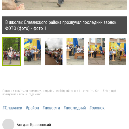
В школах Славянского района прозвучал последний звонок.
ФОТО (фото) - фото 1
Якщо ви помітили помилку, виділіть необхідний текст і натисніть Ctrl + Enter, щоб
повідомити про це редакцію
#Славянск
#район
#новости
#последний
#звонок
Богдан Красовский