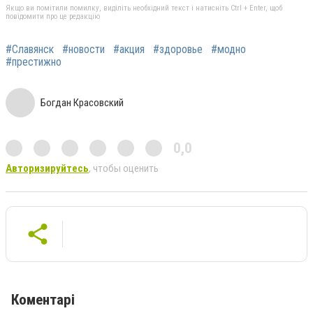
Якщо ви помітили помилку, виділіть необхідний текст і натисніть Ctrl + Enter, щоб
повідомити про це редакцію
#Славянск
#новости
#акция
#здоровье
#модно
#престижно
Богдан Красовский
0,0
Авторизируйтесь
, чтобы оценить
Коментарі