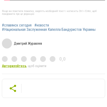
Якщо ви помітили помилку, виділіть необхідний текст і натисніть Ctrl + Enter, щоб
повідомити про це редакцію
#славянск сегодня
#новости
#Национальная Заслуженная Капелла Бандуристов Украины
Дмитрий Журавлев
0,0
Авторизуйтесь
, щоб оцінити