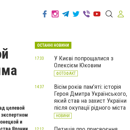
ОСТАННІ НОВИНИ
ой
У Києві попрощалися з
17:33
Олексієм Юковим
мма
ФОТОФАКТ
Вісім років пам'яті: історія
14:37
Героя Дмитра Українського,
який став на захист України
після окупації рідного міста
ад целевой
и экспертном
НОВИНИ
онецкой и
ьства Японии
Петиція про присвоєння
12:12