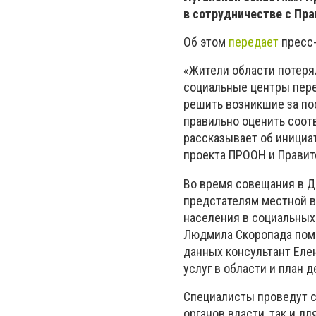
в сотрудничестве с Пр
Об этом
передает
пресс-
«Жители области потеря
социальные центры пере
решить возникшие за по
правильно оценить соот
рассказывает об инициа
проекта ПРООН и Правит
Во время совещания в Д
предстателям местной в
населения в социальных 
Людмила Скоропада помо
данных консультант Еле
услуг в области и план 
Специалисты проведут с
органов власти, так и д