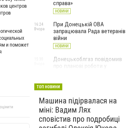
справа»
иков центров
НОВИНИ
нтров
При Донецькій ОВА
16:24
Вчора
запрацювала Рада ветеранів
логической
війни
 социальных
иям и поможет
НОВИНИ
я
Донецькоблгаз повідомив
15:30
Вчора
про планові роботи у
Слов’янську: де відключать
газ
ТОП НОВИНИ
НОВИНИ
Машина підірвалася на
 оцінити
міні: Вадим Лях
сповістив про подробиці