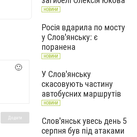
загибелі Олексія Юкова
НОВИНИ
Росія вдарила по мосту
у Слов'янську: є
поранена
НОВИНИ
🙂
У Слов'янську
скасовують частину
автобусних маршрутів
НОВИНИ
Додати
Слов'янськ увесь день 5
серпня був під атаками