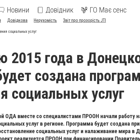
Новини
Довідник
ГО Має сенс
я
Довідкова
Нерухомість
Звіт про прозорість JTI
ения социальных услуг
ю 2015 года в Донецк
будет создана програ
я социальных услуг
й ОДА вместе со специалистами ПРООН начали работу н
циальных услуг в регионе. Программа будет создана пр
осстановление социальных услуг и налаживание мира в Д
Проект реализуется ПРООН при финансировании Правител