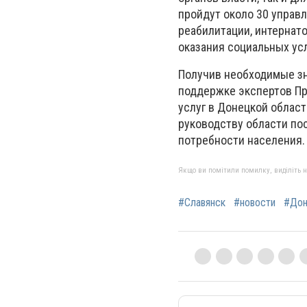
пройдут около 30 управ
реабилитации, интернато
оказания социальных усл
Получив необходимые зн
поддержке экспертов Пр
услуг в Донецкой облас
руководству области по
потребности населения
Якщо ви помітили помилку, виділіть нео
#Славянск
#новости
#Дон