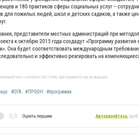
ленцев и 180 практиков сферы социальных услуг – сотрудн
в для пожилых людей, школ и детских садиков, а также це
уг.
ания, представители местных администраций при методо
оекта к октябрю 2015 года создадут «Программу развития
ти». Она будет соответствовать международным требован
следовательно и эффективно реагировать на изменяющиес
.
бхідний текст і натисніть Ctrl + Enter, щоб повідомити про це редакцію
ецк
#ОГА
#ПРООН
#программа
0,0
Оцініть першим
Авторизуйтесь
, щоб