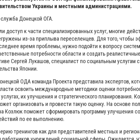
авительством Украины и местными администрациями.
служба Донецкой ОГА.
ли доступ к части специализированных услуг, многие дей
гружены из-за приплыва переселенцев. Для того, чтобы 
следнее время проблемы, нужно подойти к вопросу систем
ветственные потребности области и создать реалистичные 
тиве Сергей Лукашов, специалист по социальным услугам 
ельства Японии.
онецкой ОДА команда Проекта представила экспертов, кот
ласти освоить международные методики оценки потребно
услугах, их улучшения и стратегического планирования. К
жет организовать и провести такую оценку. На основе по
на Козлюк поможет сформировать программу улучшения с
действий по ее выполнению.
ерию тренингов как для представителей местных и регио
ля работников учреждений социальной сферы. Ожидается, ч