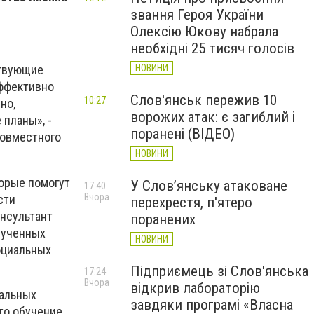
звання Героя України
Олексію Юкову набрала
необхідні 25 тисяч голосів
НОВИНИ
ствующие
эффективно
Слов'янськ пережив 10
10:27
но,
ворожих атак: є загиблий і
планы», -
поранені (ВІДЕО)
совместного
НОВИНИ
орые помогут
У Слов’янську атаковане
17:40
Вчора
сти
перехрестя, п'ятеро
онсультант
поранених
лученных
НОВИНИ
оциальных
Підприємець зі Слов'янська
17:24
Вчора
відкрив лабораторію
нальных
завдяки програмі «Власна
то обучение