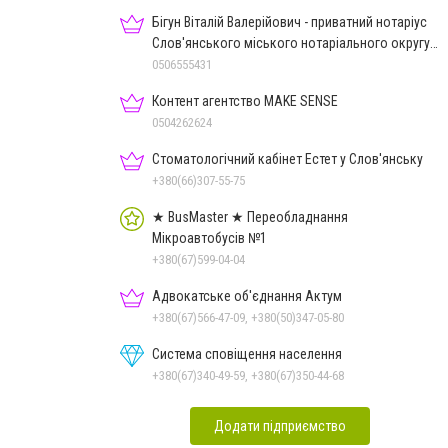
Бігун Віталій Валерійович - приватний нотаріус
Слов'янського міського нотаріального округу
Дон.обл.
0506555431
Контент агентство MAKE SENSE
0504262624
Стоматологічний кабінет Естет у Слов'янську
+380(66)307-55-75
★ BusMaster ★ Переобладнання
Мікроавтобусів №1
+380(67)599-04-04
Адвокатське об'єднання Актум
+380(67)566-47-09, +380(50)347-05-80
Система сповіщення населення
+380(67)340-49-59, +380(67)350-44-68
Додати підприємство