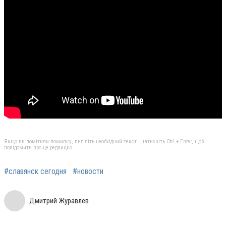
Якщо ви помітили помилку, виділіть необхідний текст і натисніть Ctrl + Enter, щоб
повідомити про це редакцію
#славянск сегодня
#новости
Дмитрий Журавлев