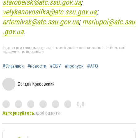
starobelsk@atc.ssu.gov.ua
;
velykanovosilka@atc.ssu.gov.ua
;
artemivsk@atc.ssu.gov.ua
;
mariupol@atc.ssu
.gov.ua
.
Якщо ви помітили помилку, виділіть необхідний текст і натисніть Ctrl + Enter, щоб
повідомити про це редакцію
#Славянск
#новости
#СБУ
#пропуск
#АТО
Богдан Красовский
0,0
Авторизуйтесь
, щоб оцінити