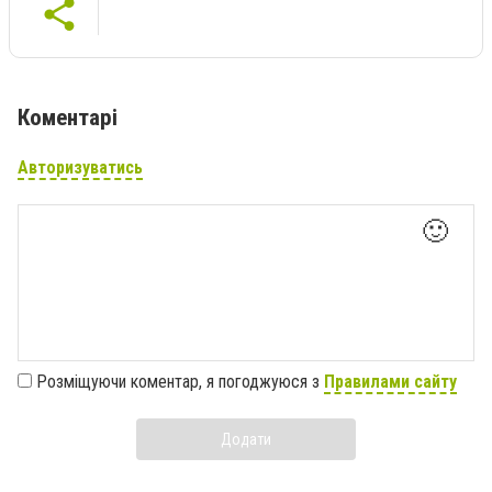
Коментарі
Авторизуватись
🙂
Розміщуючи коментар, я погоджуюся з
Правилами сайту
Додати